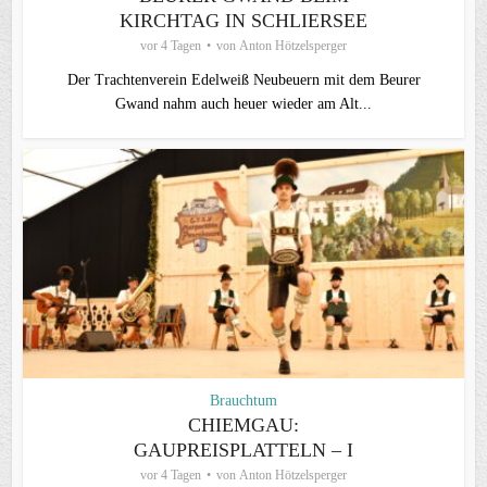
KIRCHTAG IN SCHLIERSEE
vor 4 Tagen
von
Anton Hötzelsperger
Der Trachtenverein Edelweiß Neubeuern mit dem Beurer
Gwand nahm auch heuer wieder am Alt...
Brauchtum
CHIEMGAU:
GAUPREISPLATTELN – I
vor 4 Tagen
von
Anton Hötzelsperger