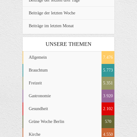
Beiträge der letzten drei Tage
Beiträge der letzten Woche
Beiträge im letzten Monat
UNSERE THEMEN
Allgemein
7.476
Brauchtum
5.773
Freizeit
5.351
Gastronomie
3.920
Gesundheit
2.102
Grüne Woche Berlin
570
Kirche
4.550