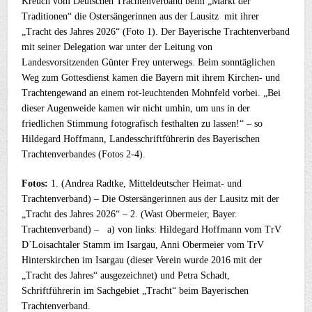
Kreuch vom Deutschen Trachtenverband beim „Markt der
Traditionen“ die Ostersängerinnen aus der Lausitz mit ihrer
„Tracht des Jahres 2026“ (Foto 1). Der Bayerische Trachtenverband
mit seiner Delegation war unter der Leitung von
Landesvorsitzenden Günter Frey unterwegs. Beim sonntäglichen
Weg zum Gottesdienst kamen die Bayern mit ihrem Kirchen- und
Trachtengewand an einem rot-leuchtenden Mohnfeld vorbei. „Bei
dieser Augenweide kamen wir nicht umhin, um uns in der
friedlichen Stimmung fotografisch festhalten zu lassen!“ – so
Hildegard Hoffmann, Landesschriftführerin des Bayerischen
Trachtenverbandes (Fotos 2-4).
Fotos:
1. (Andrea Radtke, Mitteldeutscher Heimat- und
Trachtenverband) – Die Ostersängerinnen aus der Lausitz mit der
„Tracht des Jahres 2026“ – 2. (Wast Obermeier, Bayer.
Trachtenverband) – a) von links: Hildegard Hoffmann vom TrV
D´Loisachtaler Stamm im Isargau, Anni Obermeier vom TrV
Hinterskirchen im Isargau (dieser Verein wurde 2016 mit der
„Tracht des Jahres“ ausgezeichnet) und Petra Schadt,
Schriftführerin im Sachgebiet „Tracht“ beim Bayerischen
Trachtenverband.