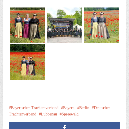
Bayerischer Trachtenverband
Bayern
Berlin
Deutscher
Trachtenverband
Lübbenau
Spreewald