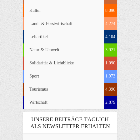
Kultur
8.096
Land- & Forstwirtschaft
4.274
Leitartikel
4.104
Natur & Umwelt
3.921
Solidarität & Lichtblicke
1.090
Sport
1.973
Tourismus
4.396
Wirtschaft
2.879
UNSERE BEITRÄGE TÄGLICH
ALS NEWSLETTER ERHALTEN