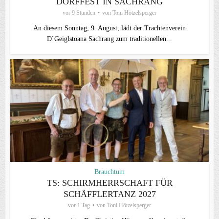
DORFFEST IN SACHRANG
vor 9 Stunden
von
Toni Hötzelsperger
An diesem Sonntag, 9. August, lädt der Trachtenverein
D`Geiglstoana Sachrang zum traditionellen...
Brauchtum
TS: SCHIRMHERRSCHAFT FÜR
SCHÄFFLERTANZ 2027
vor 1 Tag
von
Toni Hötzelsperger