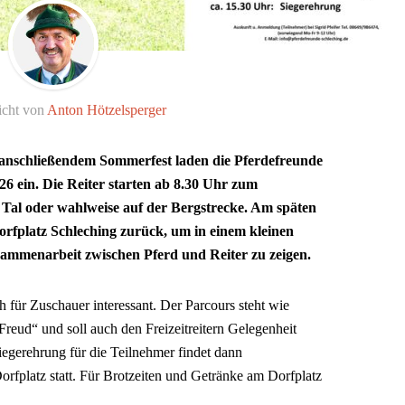
icht von
Anton Hötzelsperger
nschließendem Sommerfest laden die Pferde­freunde
26 ein. Die Reiter starten ab 8.30 Uhr zum
 Tal oder wahlweise auf der Bergstrecke. Am späten
rfplatz Schleching zurück, um in einem kleinen
sammenarbeit zwischen Pferd und Reiter zu zeigen.
h für Zuschauer interessant. Der Parcours steht wie
reud“ und soll auch den Freizeitreitern Gelegenheit
Siegereh­rung für die Teilnehmer findet dann
rfplatz statt. Für Brotzeiten und Getränke am Dorfplatz