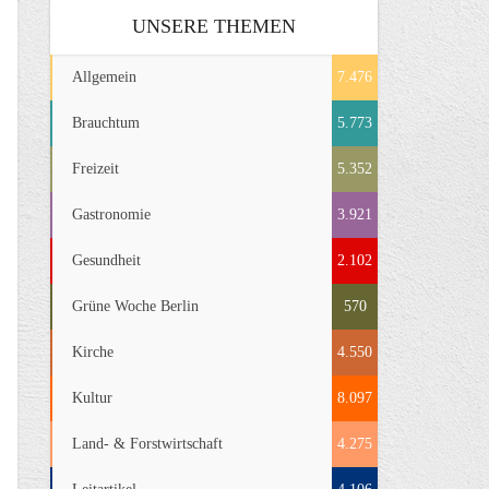
UNSERE THEMEN
Allgemein
7.476
Brauchtum
5.773
Freizeit
5.352
Gastronomie
3.921
Gesundheit
2.102
Grüne Woche Berlin
570
Kirche
4.550
Kultur
8.097
Land- & Forstwirtschaft
4.275