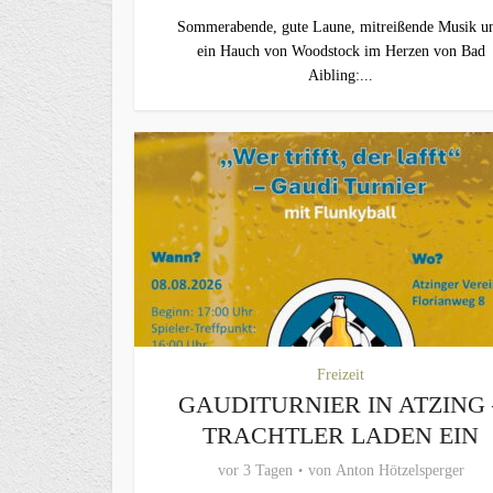
Sommerabende, gute Laune, mitreißende Musik u
ein Hauch von Woodstock im Herzen von Bad
Aibling:...
Freizeit
GAUDITURNIER IN ATZING 
TRACHTLER LADEN EIN
vor 3 Tagen
von
Anton Hötzelsperger