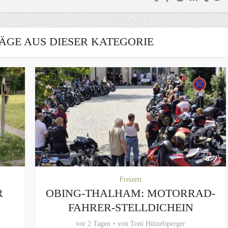
ÄGE AUS DIESER KATEGORIE
Freizeit
R
OBING-THALHAM: MOTORRAD-
FAHRER-STELLDICHEIN
vor 2 Tagen
von
Toni Hötzelsperger