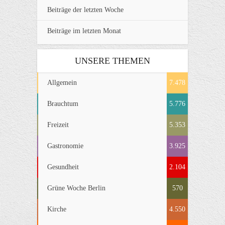
Beiträge der letzten Woche
Beiträge im letzten Monat
UNSERE THEMEN
Allgemein
7.478
Brauchtum
5.776
Freizeit
5.353
Gastronomie
3.925
Gesundheit
2.104
Grüne Woche Berlin
570
Kirche
4.550