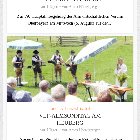
vor 4 Tagen
von
Anton Hötzelsperger
Zur 79. Hauptalmbegehung des Almwirtschaftlichen Vereins
Oberbayern am Mittwoch (5. August) auf den...
Land- & Forstwirtschaft
VLF-ALMSONNTAG AM
HEUBERG
vor 5 Tagen
von
Anton Hötzelsperger
„Zuversicht ermöglicht wunderbare Entwicklungen, die an