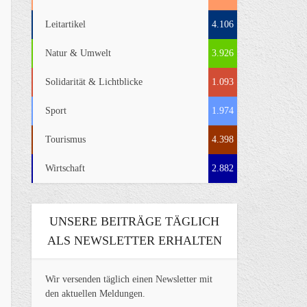
Leitartikel
4.106
Natur & Umwelt
3.926
Solidarität & Lichtblicke
1.093
Sport
1.974
Tourismus
4.398
Wirtschaft
2.882
UNSERE BEITRÄGE TÄGLICH
ALS NEWSLETTER ERHALTEN
Wir versenden täglich einen Newsletter mit
den aktuellen Meldungen.