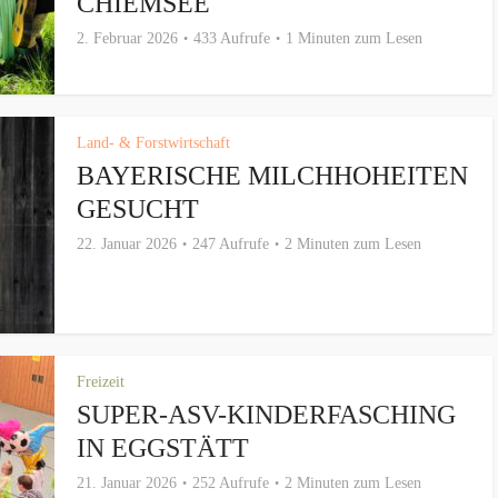
CHIEMSEE
2. Februar 2026
433 Aufrufe
1 Minuten zum Lesen
Land- & Forstwirtschaft
BAYERISCHE MILCHHOHEITEN
GESUCHT
22. Januar 2026
247 Aufrufe
2 Minuten zum Lesen
Freizeit
SUPER-ASV-KINDERFASCHING
IN EGGSTÄTT
21. Januar 2026
252 Aufrufe
2 Minuten zum Lesen