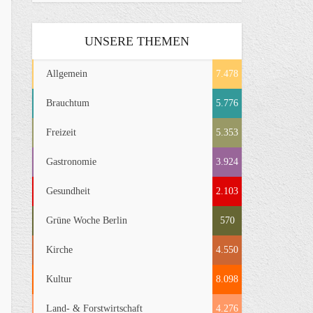
UNSERE THEMEN
Allgemein
7.478
Brauchtum
5.776
Freizeit
5.353
Gastronomie
3.924
Gesundheit
2.103
Grüne Woche Berlin
570
Kirche
4.550
Kultur
8.098
Land- & Forstwirtschaft
4.276