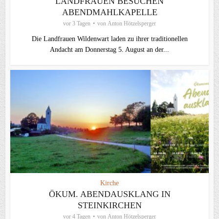
LANDFRAUEN BESUCHEN
ABENDMAHLKAPELLE
vor 3 Tagen
von
Anton Hötzelsperger
Die Landfrauen Wildenwart laden zu ihrer traditionellen
Andacht am Donnerstag 5. August an der...
Kirche
ÖKUM. ABENDAUSKLANG IN
STEINKIRCHEN
vor 4 Tagen
von
Anton Hötzelsperger