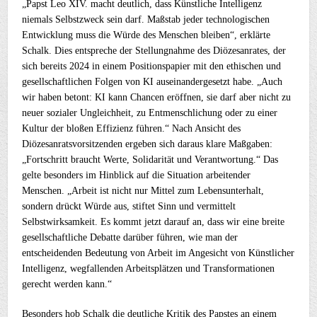
„Papst Leo XIV. macht deutlich, dass Künstliche Intelligenz
niemals Selbstzweck sein darf. Maßstab jeder technologischen
Entwicklung muss die Würde des Menschen bleiben“, erklärte
Schalk. Dies entspreche der Stellungnahme des Diözesanrates, der
sich bereits 2024 in einem Positionspapier mit den ethischen und
gesellschaftlichen Folgen von KI auseinandergesetzt habe. „Auch
wir haben betont: KI kann Chancen eröffnen, sie darf aber nicht zu
neuer sozialer Ungleichheit, zu Entmenschlichung oder zu einer
Kultur der bloßen Effizienz führen.“ Nach Ansicht des
Diözesanratsvorsitzenden ergeben sich daraus klare Maßgaben:
„Fortschritt braucht Werte, Solidarität und Verantwortung.“ Das
gelte besonders im Hinblick auf die Situation arbeitender
Menschen. „Arbeit ist nicht nur Mittel zum Lebensunterhalt,
sondern drückt Würde aus, stiftet Sinn und vermittelt
Selbstwirksamkeit. Es kommt jetzt darauf an, dass wir eine breite
gesellschaftliche Debatte darüber führen, wie man der
entscheidenden Bedeutung von Arbeit im Angesicht von Künstlicher
Intelligenz, wegfallenden Arbeitsplätzen und Transformationen
gerecht werden kann.“
Besonders hob Schalk die deutliche Kritik des Papstes an einem