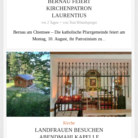
BERNAU FEIERT
KIRCHENPATRON
LAURENTIUS
vor 2 Tagen
von
Toni Hötzelsperger
Bernau am Chiemsee – Die katholische Pfarrgemeinde feiert am
Montag, 10. August, ihr Patrozinium zu...
Kirche
LANDFRAUEN BESUCHEN
ABENDMAHLKAPELLE