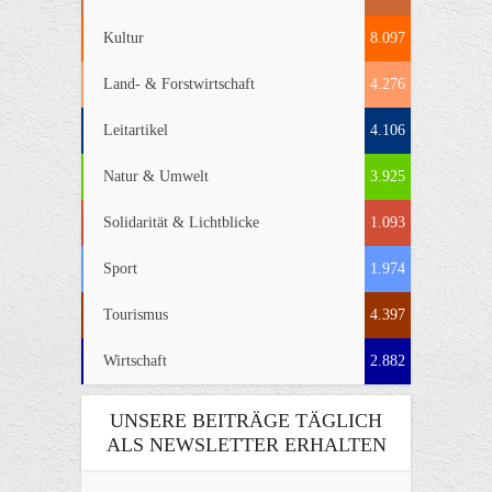
Kultur
8.097
Land- & Forstwirtschaft
4.276
Leitartikel
4.106
Natur & Umwelt
3.925
Solidarität & Lichtblicke
1.093
Sport
1.974
Tourismus
4.397
Wirtschaft
2.882
UNSERE BEITRÄGE TÄGLICH
ALS NEWSLETTER ERHALTEN