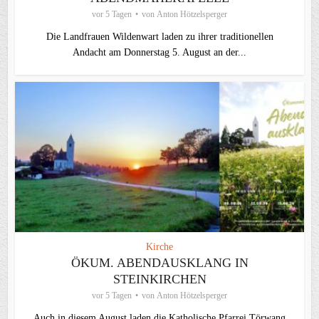
vor 5 Tagen
von
Anton Hötzelsperger
Die Landfrauen Wildenwart laden zu ihrer traditionellen
Andacht am Donnerstag 5. August an der...
Kirche
ÖKUM. ABENDAUSKLANG IN
STEINKIRCHEN
vor 5 Tagen
von
Anton Hötzelsperger
Auch in diesem August laden die Katholische Pfarrei Törwang