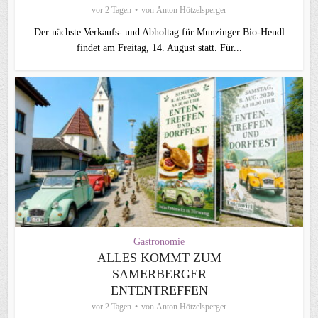
vor 2 Tagen
von
Anton Hötzelsperger
Der nächste Verkaufs- und Abholtag für Munzinger Bio-Hendl
findet am Freitag, 14. August statt. Für...
Gastronomie
ALLES KOMMT ZUM
SAMERBERGER
ENTENTREFFEN
vor 2 Tagen
von
Anton Hötzelsperger