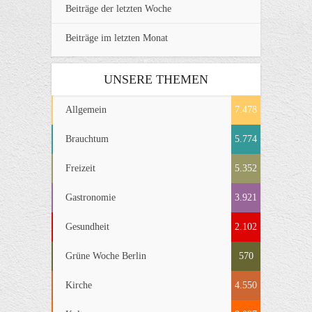
Beiträge der letzten Woche
Beiträge im letzten Monat
UNSERE THEMEN
Allgemein
7.478
Brauchtum
5.774
Freizeit
5.352
Gastronomie
3.921
Gesundheit
2.102
Grüne Woche Berlin
570
Kirche
4.550