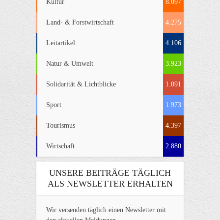
Kultur
8.097
Land- & Forstwirtschaft
4.275
Leitartikel
4.106
Natur & Umwelt
3.923
Solidarität & Lichtblicke
1.091
Sport
1.973
Tourismus
4.397
Wirtschaft
2.880
UNSERE BEITRÄGE TÄGLICH
ALS NEWSLETTER ERHALTEN
Wir versenden täglich einen Newsletter mit