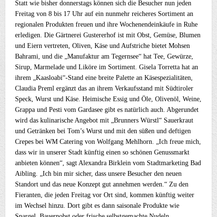
Statt wie bisher donnerstags können sich die Besucher nun jeden
Freitag von 8 bis 17 Uhr auf ein nunmehr reicheres Sortiment an
regionalen Produkten freuen und ihre Wochenendeinkäufe in Ruhe
erledigen. Die Gärtnerei Gustererhof ist mit Obst, Gemüse, Blumen
und Eiern vertreten, Oliven, Käse und Aufstriche bietet Mohsen
Bahrami, und die „Manufaktur am Tegernsee“ hat Tee, Gewürze,
Sirup, Marmelade und Liköre im Sortiment. Gisela Torretta hat an
ihrem „Kaasloabi“-Stand eine breite Palette an Käsespezialitäten,
Claudia Preml ergänzt das an ihrem Verkaufsstand mit Südtiroler
Speck, Wurst und Käse. Heimische Essig und Öle, Olivenöl, Weine,
Grappa und Pesti vom Gardasee gibt es natürlich auch. Abgerundet
wird das kulinarische Angebot mit „Brunners Würstl“ Sauerkraut
und Getränken bei Tom’s Wurst und mit den süßen und deftigen
Crepes bei WM Catering von Wolfgang Mehlhorn. „Ich freue mich,
dass wir in unserer Stadt künftig einen so schönen Genussmarkt
anbieten können“, sagt Alexandra Birklein vom Stadtmarketing Bad
Aibling. „Ich bin mir sicher, dass unsere Besucher den neuen
Standort und das neue Konzept gut annehmen werden.“ Zu den
Fieranten, die jeden Freitag vor Ort sind, kommen künftig weiter
im Wechsel hinzu. Dort gibt es dann saisonale Produkte wie
Spargel, Bauernobst oder frische selbstgemachte Nudeln.