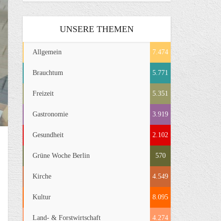
UNSERE THEMEN
Allgemein
7.474
Brauchtum
5.771
Freizeit
5.351
Gastronomie
3.919
Gesundheit
2.102
Grüne Woche Berlin
570
Kirche
4.549
Kultur
8.095
Land- & Forstwirtschaft
4.274