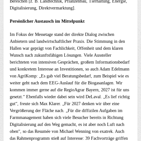
Bereichen [z. B. Landtechnik, Pflanzenbau, Tierhaltung, Energie,
Digitalisierung, Direktvermarktung].
Persönlicher Austausch im Mittelpunkt
Im Fokus der Messetage stand der direkte Dialog zwischen
Anbietern und landwirtschaftlicher Praxis. Die Stimmung in den
Hallen war geprägt von Fachlichkeit, Offenheit und dem klaren
Wunsch nach zukunftsfähigen Lösungen. Viele Aussteller
berichteten von intensiven Gesprächen, großem Informationsbedarf
und konkretem Interesse an Investitionen, so auch Adam Edelmann
von AgriKomp: „Es gab viel Beratungsbedarf, zum Beispiel wie es
weiter geht nach dem EEG-Auslauf für die Biogasanlagen. Wir
kommen immer gerne auf die RegioAgrar Bayern, 2027 ist für uns
gesetzt.“ Ebenfalls wieder dabei sein wird DeLaval. „Es lief richtig
gut“, freute sich Max Klarer. „Für 2027 denken wir über eine
Vergrößerung der Fläche nach. „Für die diffizilen Aufgaben im
Farmmanagement haben sich viele Besucher bereits in Richtung
Digitalisierung auf den Weg gemacht, es ist aber noch Luft nach
oben“, so das Resumée von Michael Wenning von exatrek. Auch
das Rahmenprogramm stieß auf Interesse: 39 Fachvorträge griffen