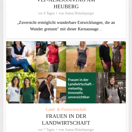
HEUBERG
vor 6 Tagen
von
Anton Hötzelsperger
„Zuversicht ermöglicht wunderbare Entwicklungen, die an
Wunder grenzen“ mit dieser Kernaussage...
Land- & Forstwirtschaft
FRAUEN IN DER
LANDWIRTSCHAFT
vor 7 Tagen
von
Anton Hötzelsperger