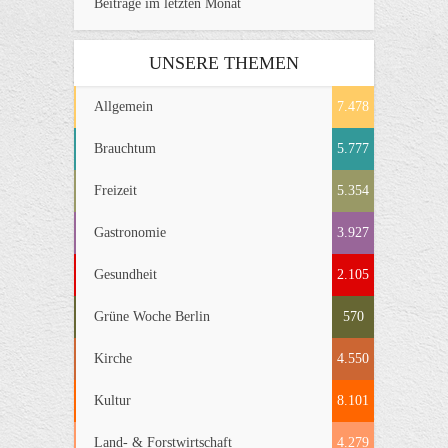
Beiträge im letzten Monat
UNSERE THEMEN
Allgemein
7.478
Brauchtum
5.777
Freizeit
5.354
Gastronomie
3.927
Gesundheit
2.105
Grüne Woche Berlin
570
Kirche
4.550
Kultur
8.101
Land- & Forstwirtschaft
4.279