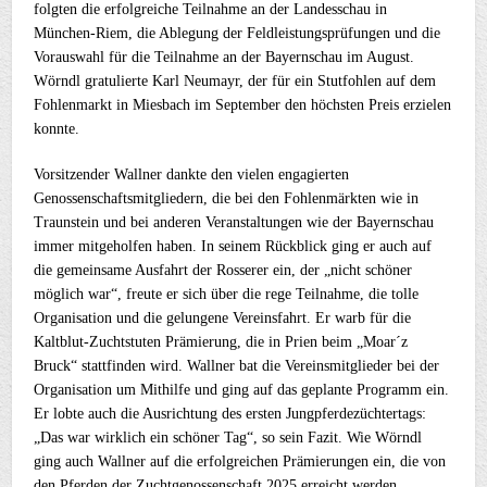
folgten die erfolgreiche Teilnahme an der Landesschau in
München-Riem, die Ablegung der Feldleistungsprüfungen und die
Vorauswahl für die Teilnahme an der Bayernschau im August.
Wörndl gratulierte Karl Neumayr, der für ein Stutfohlen auf dem
Fohlenmarkt in Miesbach im September den höchsten Preis erzielen
konnte.
Vorsitzender Wallner dankte den vielen engagierten
Genossenschaftsmitgliedern, die bei den Fohlenmärkten wie in
Traunstein und bei anderen Veranstaltungen wie der Bayernschau
immer mitgeholfen haben. In seinem Rückblick ging er auch auf
die gemeinsame Ausfahrt der Rosserer ein, der „nicht schöner
möglich war“, freute er sich über die rege Teilnahme, die tolle
Organisation und die gelungene Vereinsfahrt. Er warb für die
Kaltblut-Zuchtstuten Prämierung, die in Prien beim „Moar´z
Bruck“ stattfinden wird. Wallner bat die Vereinsmitglieder bei der
Organisation um Mithilfe und ging auf das geplante Programm ein.
Er lobte auch die Ausrichtung des ersten Jungpferdezüchtertags:
„Das war wirklich ein schöner Tag“, so sein Fazit. Wie Wörndl
ging auch Wallner auf die erfolgreichen Prämierungen ein, die von
den Pferden der Zuchtgenossenschaft 2025 erreicht werden