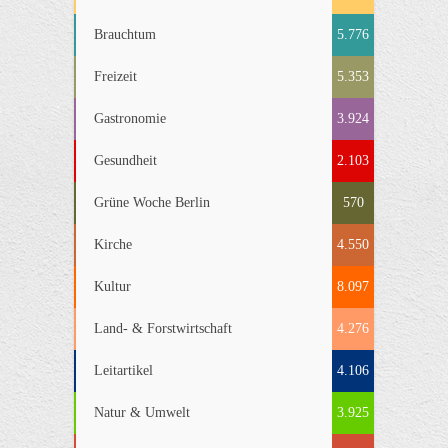
Brauchtum
5.776
Freizeit
5.353
Gastronomie
3.924
Gesundheit
2.103
Grüne Woche Berlin
570
Kirche
4.550
Kultur
8.097
Land- & Forstwirtschaft
4.276
Leitartikel
4.106
Natur & Umwelt
3.925