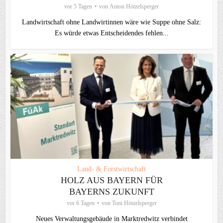
vor 5 Tagen
von
Anton Hötzelsperger
Landwirtschaft ohne Landwirtinnen wäre wie Suppe ohne Salz:
Es würde etwas Entscheidendes fehlen...
Land- & Forstwirtschaft
HOLZ AUS BAYERN FÜR
BAYERNS ZUKUNFT
vor 6 Tagen
von
Toni Hötzelsperger
Neues Verwaltungsgebäude in Marktredwitz verbindet