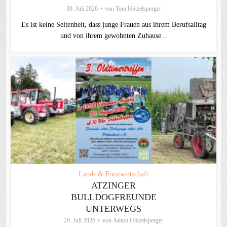
30. Juli 2026
von
Toni Hötzelsperger
Es ist keine Seltenheit, dass junge Frauen aus ihrem Berufsalltag
und von ihrem gewohnten Zuhause...
Land- & Forstwirtschaft
ATZINGER
BULLDOGFREUNDE
UNTERWEGS
29. Juli 2026
von
Anton Hötzelsperger