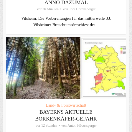
ANNO DAZUMAL
vor 56 Minuten
von
Toni Hötzelsperger
Vilsheim. Die Vorbereitungen für das mittlerweile 33.
Vilsheimer Brauchtumsdreschfest des...
Land- & Forstwirtschaft
BAYERNS AKTUELLE
BORKENKÄFER-GEFAHR
vor 12 Stunden
von
Anton Hötzelsperger