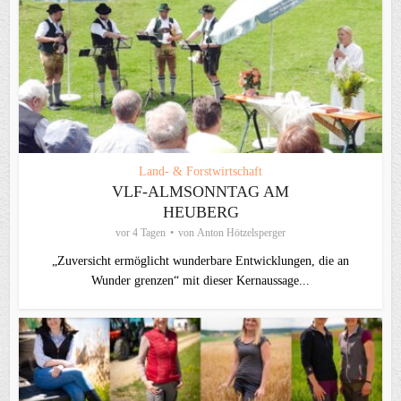
Land- & Forstwirtschaft
VLF-ALMSONNTAG AM
HEUBERG
vor 4 Tagen
von
Anton Hötzelsperger
„Zuversicht ermöglicht wunderbare Entwicklungen, die an
Wunder grenzen“ mit dieser Kernaussage...