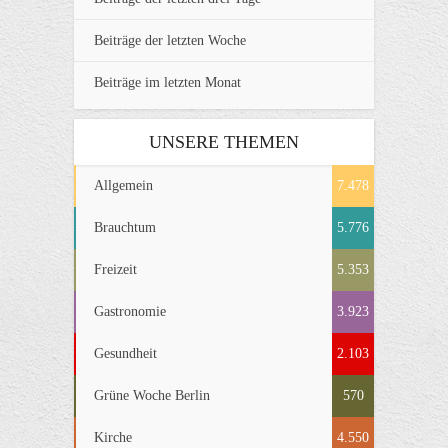
Beiträge der letzten Woche
Beiträge im letzten Monat
UNSERE THEMEN
Allgemein
7.478
Brauchtum
5.776
Freizeit
5.353
Gastronomie
3.923
Gesundheit
2.103
Grüne Woche Berlin
570
Kirche
4.550