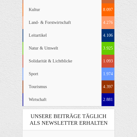
Kultur
8.097
Land- & Forstwirtschaft
4.276
Leitartikel
4.106
Natur & Umwelt
3.925
Solidarität & Lichtblicke
1.093
Sport
1.974
Tourismus
4.397
Wirtschaft
2.881
UNSERE BEITRÄGE TÄGLICH
ALS NEWSLETTER ERHALTEN