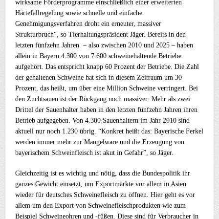
wirksame Förderprogramme einschließlich einer erweiterten
Härtefallregelung sowie schnelle und einfache
Genehmigungsverfahren droht ein erneuter, massiver
Strukturbruch“, so Tierhaltungspräsident Jäger. Bereits in den
letzten fünfzehn Jahren – also zwischen 2010 und 2025 – haben
allein in Bayern 4.300 von 7.600 schweinehaltende Betriebe
aufgehört. Das entspricht knapp 60 Prozent der Betriebe. Die Zahl
der gehaltenen Schweine hat sich in diesem Zeitraum um 30
Prozent, das heißt, um über eine Million Schweine verringert. Bei
den Zuchtsauen ist der Rückgang noch massiver: Mehr als zwei
Drittel der Sauenhalter haben in den letzten fünfzehn Jahren ihren
Betrieb aufgegeben. Von 4.300 Sauenhaltern im Jahr 2010 sind
aktuell nur noch 1.230 übrig. “Konkret heißt das: Bayerische Ferkel
werden immer mehr zur Mangelware und die Erzeugung von
bayerischem Schweinfleisch ist akut in Gefahr”, so Jäger.
Gleichzeitig ist es wichtig und nötig, dass die Bundespolitik ihr
ganzes Gewicht einsetzt, um Exportmärkte vor allem in Asien
wieder für deutsches Schweinefleisch zu öffnen. Hier geht es vor
allem um den Export von Schweinefleischprodukten wie zum
Beispiel Schweineohren und -füßen. Diese sind für Verbraucher in