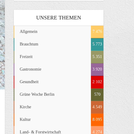
UNSERE THEMEN
Allgemein
7.476
Brauchtum
5.773
Freizeit
5.351
Gastronomie
3.920
Gesundheit
2.102
Grüne Woche Berlin
570
Kirche
4.549
Kultur
8.095
Land- & Forstwirtschaft
4.274