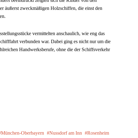
nders beeindruckt zeigten sich die Kinder von den
aber äußerst zweckmäßigen Holzschiffen, die einst den
en.
stellungsstücke vermittelten anschaulich, wie eng das
hifffahrt verbunden war. Dabei ging es nicht nur um die
ahlreichen Handwerksberufe, ohne die der Schiffsverkehr
München-Oberbayern
Nussdorf am Inn
Rosenheim