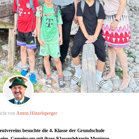
icht von
Anton Hötzelsperger
leutvereins besuchte die 4. Klasse der Grundschule
im. Gemeinsam mit ihrer Klassenlehrerin Monique