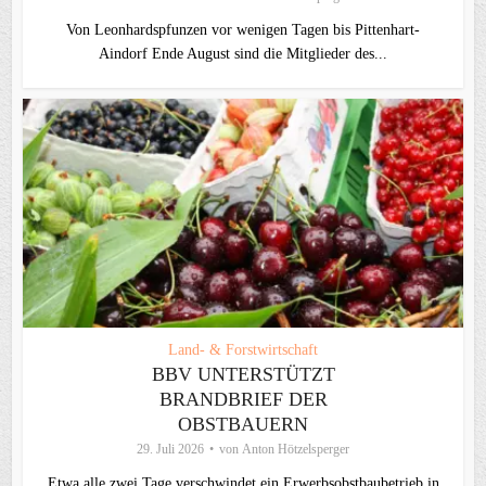
Von Leonhardspfunzen vor wenigen Tagen bis Pittenhart-
Aindorf Ende August sind die Mitglieder des...
Land- & Forstwirtschaft
BBV UNTERSTÜTZT
BRANDBRIEF DER
OBSTBAUERN
29. Juli 2026
von
Anton Hötzelsperger
Etwa alle zwei Tage verschwindet ein Erwerbsobstbaubetrieb in