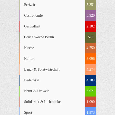
Freizeit
5.351
Gastronomie
3.920
Gesundheit
2.102
Grüne Woche Berlin
570
Kirche
4.550
Kultur
8.096
Land- & Forstwirtschaft
4.274
Leitartikel
4.104
Natur & Umwelt
3.921
Solidarität & Lichtblicke
1.090
Sport
1.973