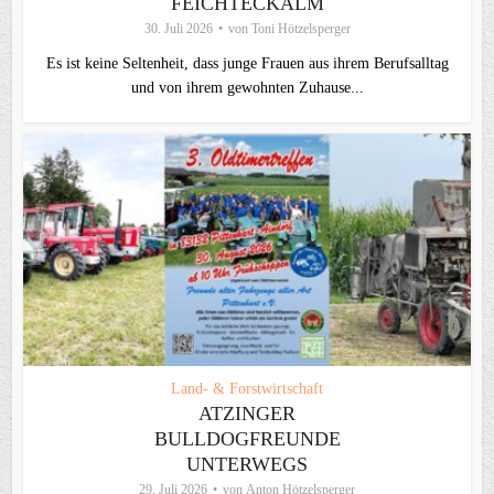
FEICHTECKALM
30. Juli 2026
von
Toni Hötzelsperger
Es ist keine Seltenheit, dass junge Frauen aus ihrem Berufsalltag
und von ihrem gewohnten Zuhause...
Land- & Forstwirtschaft
ATZINGER
BULLDOGFREUNDE
UNTERWEGS
29. Juli 2026
von
Anton Hötzelsperger