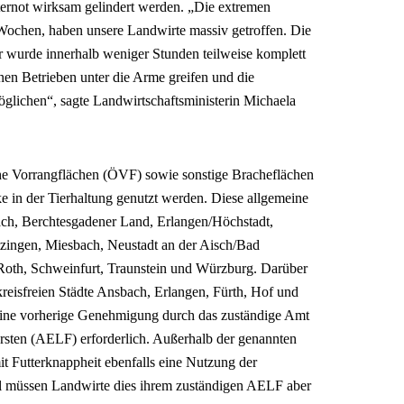
ernot wirksam gelindert werden. „Die extremen
ochen, haben unsere Landwirte massiv getroffen. Die
hr wurde innerhalb weniger Stunden teilweise komplett
enen Betrieben unter die Arme greifen und die
glichen“, sagte Landwirtschaftsministerin Michaela
he Vorrangflächen (ÖVF) sowie sonstige Bracheflächen
ke in der Tierhaltung genutzt werden. Diese allgemeine
bach, Berchtesgadener Land, Erlangen/Höchstadt,
tzingen, Miesbach, Neustadt an der Aisch/Bad
oth, Schweinfurt, Traunstein und Würzburg. Darüber
 kreisfreien Städte Ansbach, Erlangen, Fürth, Hof und
keine vorherige Genehmigung durch das zuständige Amt
rsten (AELF) erforderlich. Außerhalb der genannten
it Futterknappheit ebenfalls eine Nutzung der
ll müssen Landwirte dies ihrem zuständigen AELF aber