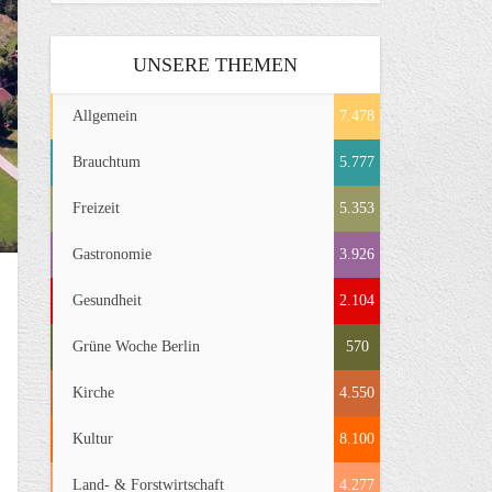
UNSERE THEMEN
Allgemein
7.478
Brauchtum
5.777
Freizeit
5.353
Gastronomie
3.926
Gesundheit
2.104
Grüne Woche Berlin
570
Kirche
4.550
Kultur
8.100
Land- & Forstwirtschaft
4.277