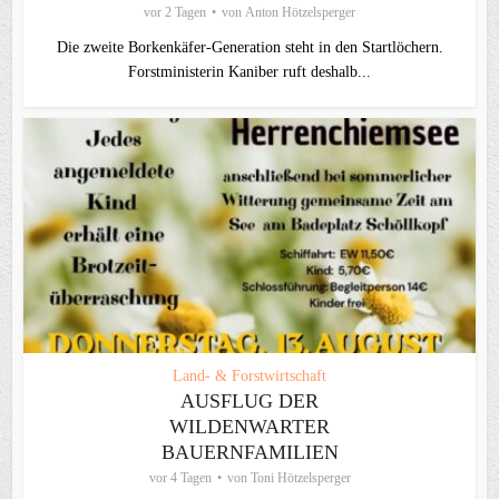
vor 2 Tagen
von
Anton Hötzelsperger
Die zweite Borkenkäfer-Generation steht in den Startlöchern.
Forstministerin Kaniber ruft deshalb...
Land- & Forstwirtschaft
AUSFLUG DER
WILDENWARTER
BAUERNFAMILIEN
vor 4 Tagen
von
Toni Hötzelsperger