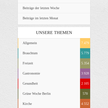
Beiträge der letzten Woche
Beiträge im letzten Monat
UNSERE THEMEN
Allgemein
7.479
Brauchtum
5.779
Freizeit
5.354
Gastronomie
3.928
Gesundheit
2.105
Grüne Woche Berlin
570
Kirche
4.552