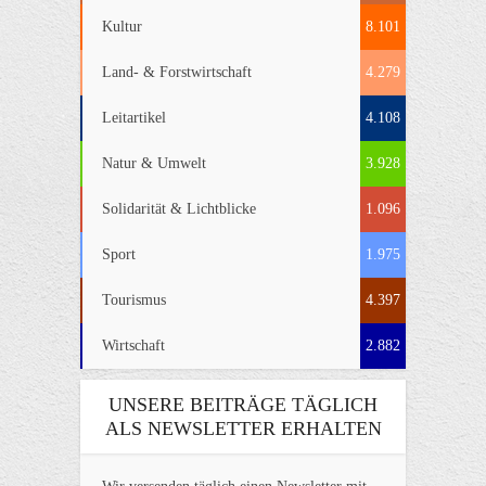
Kultur
8.101
Land- & Forstwirtschaft
4.279
Leitartikel
4.108
Natur & Umwelt
3.928
Solidarität & Lichtblicke
1.096
Sport
1.975
Tourismus
4.397
Wirtschaft
2.882
UNSERE BEITRÄGE TÄGLICH
ALS NEWSLETTER ERHALTEN