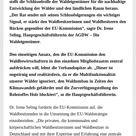
stellt die Schlüsselrolle der Waldeigentümer für die nachhaltige
Entwicklung der Wälder und den ländlichen Raum heraus.
„Der Rat sendet mit seinen Schlussfolgerungen ein wichtiges
Signal, er stärkt den Waldbesitzerinnen und Waldbesitzern den
Rücken gegenüber der EU-Kommission“, sagte Dr. Irene
Seling, Hauptgeschäftsführerin der AGDW – Die
Waldeigentümer.
Den einseitigen Ansatz, den die EU-Kommission den
Waldbewirtschaftern in den einzelnen Mitgliedstaaten zentral
aufdrücken will, lehnt die Verbandsspitze ab. „Dieser ist
engstirnig und realitätsfern, da er die Multifunktionalität
unserer Wälder ignoriert, den Waldumbau in Zeiten des
Klimawandels gefährdet und die Zurverfügungstellung des
Rohstoffes Holz blockiert“, so die Hauptgeschäftsführerin.
Dr. Irene Seling forderte die EU-Kommission auf, die
Waldbesitzenden in die Umsetzung der EU-Waldstrategie
einzubeziehen. „Die privaten, die kommunalen und
körperschaftlichen Waldbesitzerinnen und Waldbesitzer in
Deutschland sind mit ihrer Expertise und Erfahrung eine zentrale