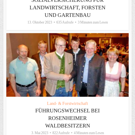
SOZIALVERSICHERUNG FÜR
LANDWIRTSCHAFT, FORSTEN
UND GARTENBAU
13. Oktober 2023
635 Aufrufe
3 Minuten zum Lesen
Land- & Forstwirtschaft
FÜHRUNGSWECHSEL BEI
ROSENHEIMER
WALDBESITZERN
3. Mai 2023
822 Aufrufe
4 Minuten zum Lesen