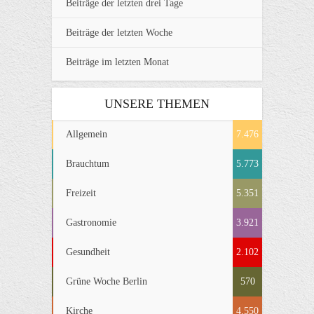
Beiträge der letzten drei Tage
Beiträge der letzten Woche
Beiträge im letzten Monat
UNSERE THEMEN
Allgemein
7.476
Brauchtum
5.773
Freizeit
5.351
Gastronomie
3.921
Gesundheit
2.102
Grüne Woche Berlin
570
Kirche
4.550