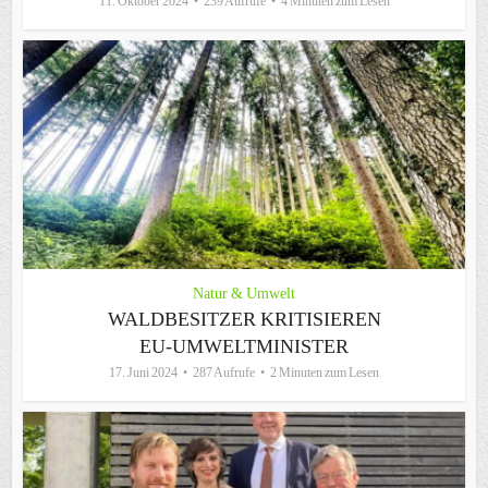
11. Oktober 2024
239 Aufrufe
4 Minuten zum Lesen
Natur & Umwelt
WALDBESITZER KRITISIEREN
EU-UMWELTMINISTER
17. Juni 2024
287 Aufrufe
2 Minuten zum Lesen