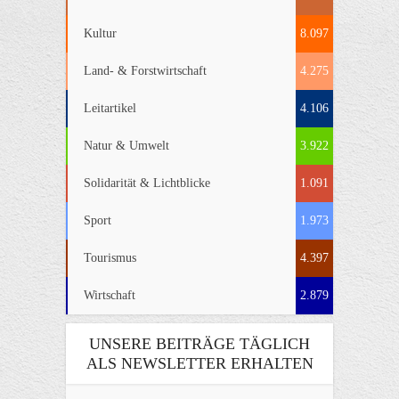
Kultur
8.097
Land- & Forstwirtschaft
4.275
Leitartikel
4.106
Natur & Umwelt
3.922
Solidarität & Lichtblicke
1.091
Sport
1.973
Tourismus
4.397
Wirtschaft
2.879
UNSERE BEITRÄGE TÄGLICH
ALS NEWSLETTER ERHALTEN