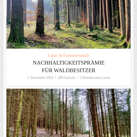
Land- & Forstwirtschaft
NACHHALTIGKEITSPRÄMIE
FÜR WALDBESITZER
1. November 2022
288 Aufrufe
2 Minuten zum Lesen