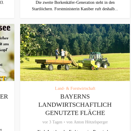
33.
Die zweite Borkenkäfer-Generation steht in den
Startlöchern. Forstministerin Kaniber ruft deshalb...
Land- & Forstwirtschaft
TER
BAYERNS
LANDWIRTSCHAFTLICH
GENUTZTE FLÄCHE
vor 3 Tagen
von
Anton Hötzelsperger
t...