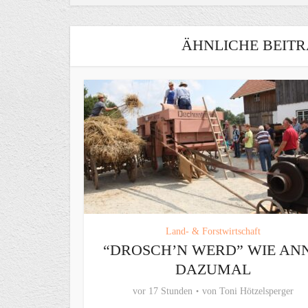
ÄHNLICHE BEITR
Land- & Forstwirtschaft
“DROSCH’N WERD” WIE AN
DAZUMAL
vor 17 Stunden
von
Toni Hötzelsperger