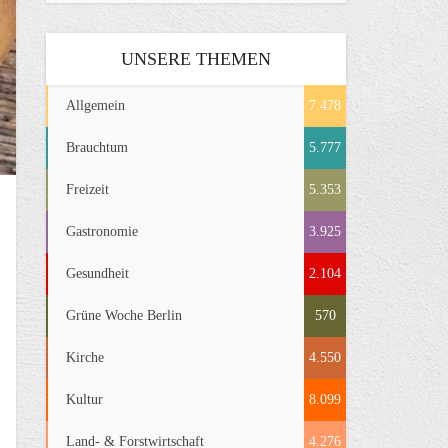
UNSERE THEMEN
Allgemein
7.478
Brauchtum
5.777
Freizeit
5.353
Gastronomie
3.925
Gesundheit
2.104
Grüne Woche Berlin
570
Kirche
4.550
Kultur
8.099
Land- & Forstwirtschaft
4.276