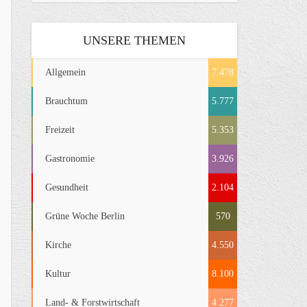
UNSERE THEMEN
Allgemein
7.478
Brauchtum
5.777
Freizeit
5.353
Gastronomie
3.926
Gesundheit
2.104
Grüne Woche Berlin
570
Kirche
4.550
Kultur
8.100
Land- & Forstwirtschaft
4.277