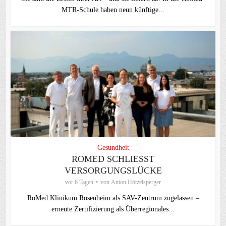
MTR-Schule haben neun künftige...
Gesundheit
ROMED SCHLIESST V
ERSORGUNGSLÜCKE
vor 6 Tagen
von
Anton Hötzelsperger
RoMed Klinikum Rosenheim als SAV-Zentrum zugelassen –
erneute Zertifizierung als Überregionales...