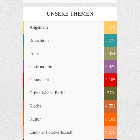
UNSERE THEMEN
Allgemein
7.478
Brauchtum
5.777
Freizeit
5.354
Gastronomie
3.927
Gesundheit
2.105
Grüne Woche Berlin
570
Kirche
4.551
Kultur
8.101
Land- & Forstwirtschaft
4.279