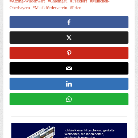
Atzing-Wildenwart
Chiemgau
Frasdorf
München-
Oberbayern
Musikförderverein
Prien