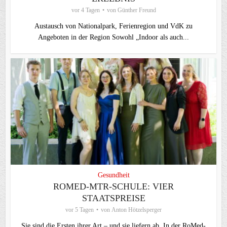
vor 4 Tagen
von
Günther Freund
Austausch von Nationalpark, Ferienregion und VdK zu
Angeboten in der Region Sowohl „Indoor als auch...
Gesundheit
ROMED-MTR-SCHULE: VIER
STAATSPREISE
vor 5 Tagen
von
Anton Hötzelsperger
Sie sind die Ersten ihrer Art – und sie liefern ab. In der RoMed-