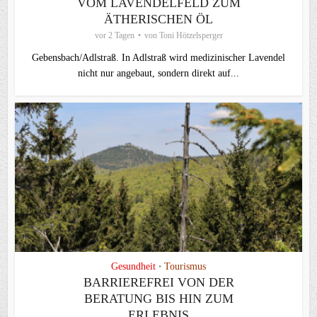
VOM LAVENDELFELD ZUM
ÄTHERISCHEN ÖL
vor 2 Tagen
von
Toni Hötzelsperger
Gebensbach/Adlstraß. In Adlstraß wird medizinischer Lavendel
nicht nur angebaut, sondern direkt auf...
Gesundheit
Tourismus
•
BARRIEREFREI VON DER
BERATUNG BIS HIN ZUM
ERLEBNIS