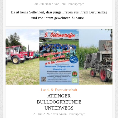
30. Juli 2026
von
Toni Hötzelsperger
Es ist keine Seltenheit, dass junge Frauen aus ihrem Berufsalltag
und von ihrem gewohnten Zuhause...
Land- & Forstwirtschaft
ATZINGER
BULLDOGFREUNDE
UNTERWEGS
29. Juli 2026
von
Anton Hötzelsperger