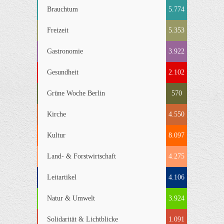
Brauchtum
5.774
Freizeit
5.353
Gastronomie
3.922
Gesundheit
2.102
Grüne Woche Berlin
570
Kirche
4.550
Kultur
8.097
Land- & Forstwirtschaft
4.275
Leitartikel
4.106
Natur & Umwelt
3.924
Solidarität & Lichtblicke
1.091