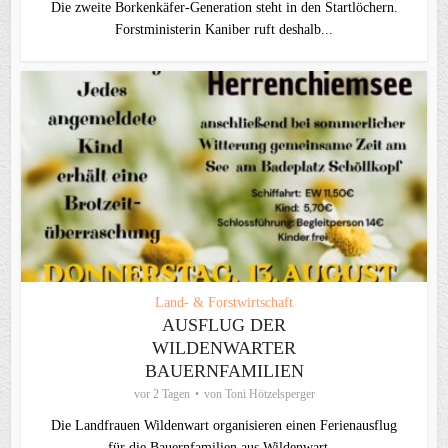
Die zweite Borkenkäfer-Generation steht in den Startlöchern.
Forstministerin Kaniber ruft deshalb...
Land- & Forstwirtschaft
AUSFLUG DER
WILDENWARTER
BAUERNFAMILIEN
vor 2 Tagen
von
Toni Hötzelsperger
Die Landfrauen Wildenwart organisieren einen Ferienausflug
für die Bauernfamilien aus Wildenwart...