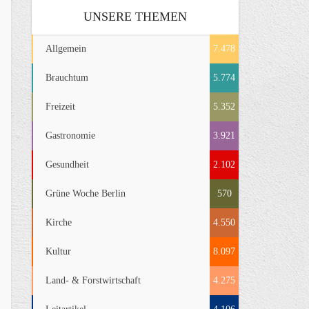
UNSERE THEMEN
Allgemein
7.478
Brauchtum
5.774
Freizeit
5.352
Gastronomie
3.921
Gesundheit
2.102
Grüne Woche Berlin
570
Kirche
4.550
Kultur
8.097
Land- & Forstwirtschaft
4.275