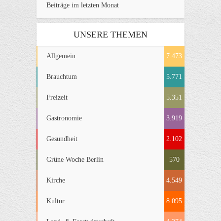
Beiträge im letzten Monat
UNSERE THEMEN
Allgemein
7.473
Brauchtum
5.771
Freizeit
5.351
Gastronomie
3.919
Gesundheit
2.102
Grüne Woche Berlin
570
Kirche
4.549
Kultur
8.095