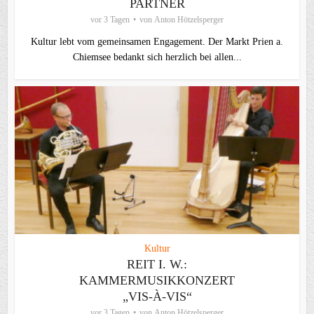
PARTNER
vor 3 Tagen
von
Anton Hötzelsperger
Kultur lebt vom gemeinsamen Engagement. Der Markt Prien a.
Chiemsee bedankt sich herzlich bei allen...
Kultur
REIT I. W.:
KAMMERMUSIKKONZERT
„VIS-À-VIS“
vor 3 Tagen
von
Anton Hötzelsperger