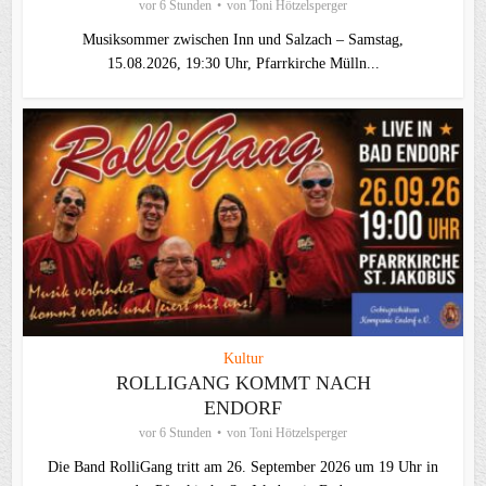
vor 6 Stunden
von
Toni Hötzelsperger
Musiksommer zwischen Inn und Salzach – Samstag,
15.08.2026, 19:30 Uhr, Pfarrkirche Mülln...
Kultur
ROLLIGANG KOMMT NACH
ENDORF
vor 6 Stunden
von
Toni Hötzelsperger
Die Band RolliGang tritt am 26. September 2026 um 19 Uhr in