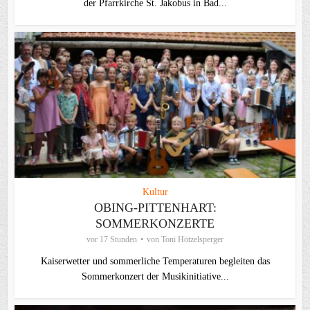
der Pfarrkirche St. Jakobus in Bad...
Kultur
OBING-PITTENHART:
SOMMERKONZERTE
vor 17 Stunden
von
Toni Hötzelsperger
Kaiserwetter und sommerliche Temperaturen begleiten das
Sommerkonzert der Musikinitiative...