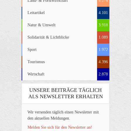
Land- & Forstwirtschaft
4.274
Leitartikel
4.101
Natur & Umwelt
3.918
Solidarität & Lichtblicke
1.089
Sport
1.972
Tourismus
4.396
Wirtschaft
2.878
UNSERE BEITRÄGE TÄGLICH
ALS NEWSLETTER ERHALTEN
Wir versenden täglich einen Newsletter mit
den aktuellen Meldungen.
Melden Sie sich für den Newsletter an!