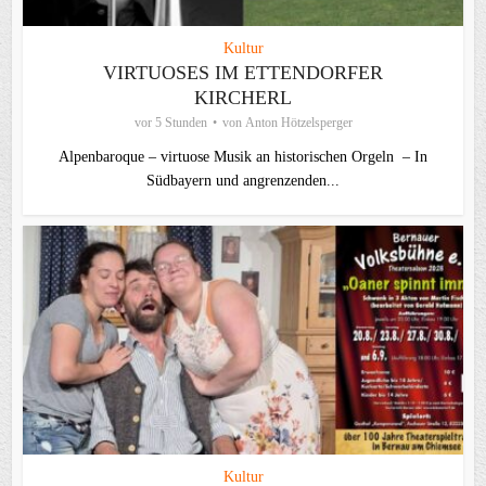
Kultur
VIRTUOSES IM ETTENDORFER
KIRCHERL
vor 5 Stunden
von
Anton Hötzelsperger
Alpenbaroque – virtuose Musik an historischen Orgeln – In
Südbayern und angrenzenden...
Kultur