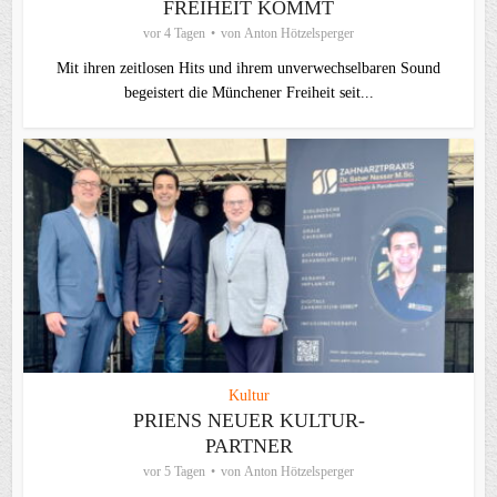
FREIHEIT KOMMT
vor 4 Tagen
von
Anton Hötzelsperger
Mit ihren zeitlosen Hits und ihrem unverwechselbaren Sound
begeistert die Münchener Freiheit seit...
Kultur
PRIENS NEUER KULTUR-
PARTNER
vor 5 Tagen
von
Anton Hötzelsperger