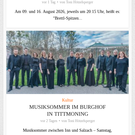
vor 1 Tag
von
Toni Hötzelsperger
Am 09. und 16. August 2026, jeweils um 20.15 Uhr, heißt es:
“Brettl-Spitzen...
Kultur
MUSIKSOMMER IM BURGHOF
IN TITTMONING
vor 2 Tagen
von
Toni Hötzelsperger
Musiksommer zwischen Inn und Salzach – Samstag,