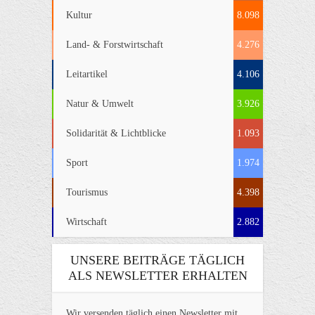
Kultur
8.098
Land- & Forstwirtschaft
4.276
Leitartikel
4.106
Natur & Umwelt
3.926
Solidarität & Lichtblicke
1.093
Sport
1.974
Tourismus
4.398
Wirtschaft
2.882
UNSERE BEITRÄGE TÄGLICH
ALS NEWSLETTER ERHALTEN
Wir versenden täglich einen Newsletter mit