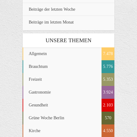
Beiträge der letzten Woche
Beiträge im letzten Monat
UNSERE THEMEN
Allgemein
7.478
Brauchtum
5.776
Freizeit
5.353
Gastronomie
3.924
Gesundheit
2.103
Grüne Woche Berlin
570
Kirche
4.550