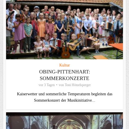
Kultur
OBING-PITTENHART:
SOMMERKONZERTE
vor 3 Tagen
von
Toni Hötzelsperger
Kaiserwetter und sommerliche Temperaturen begleiten das
Sommerkonzert der Musikinitiative...