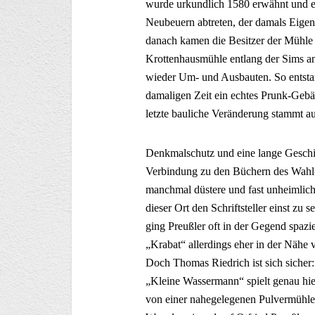
wurde urkundlich 1580 erwähnt und e
Neubeuern abtreten, der damals Eigen
danach kamen die Besitzer der Mühle 
Krottenhausmühle entlang der Sims an
wieder Um- und Ausbauten. So entsta
damaligen Zeit ein echtes Prunk-Gebäu
letzte bauliche Veränderung stammt a
Denkmalschutz und eine lange Geschi
Verbindung zu den Büchern des Wahl-S
manchmal düstere und fast unheimlich
dieser Ort den Schriftsteller einst zu 
ging Preußler oft in der Gegend spaz
„Krabat“ allerdings eher in der Nähe
Doch Thomas Riedrich ist sich sicher
„Kleine Wassermann“ spielt genau hie
von einer nahegelegenen Pulvermühle d