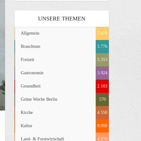
UNSERE THEMEN
Allgemein
7.478
Brauchtum
5.776
Freizeit
5.353
Gastronomie
3.924
Gesundheit
2.103
Grüne Woche Berlin
570
Kirche
4.550
Kultur
8.098
Land- & Forstwirtschaft
4.276