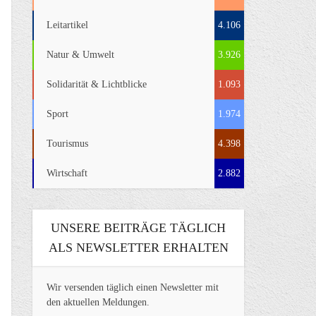
Leitartikel
4.106
Natur & Umwelt
3.926
Solidarität & Lichtblicke
1.093
Sport
1.974
Tourismus
4.398
Wirtschaft
2.882
UNSERE BEITRÄGE TÄGLICH
ALS NEWSLETTER ERHALTEN
Wir versenden täglich einen Newsletter mit
den aktuellen Meldungen.