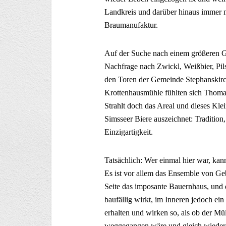
Landkreis und darüber hinaus immer m
Braumanufaktur.
Auf der Suche nach einem größeren Geb
Nachfrage nach Zwickl, Weißbier, Pil
den Toren der Gemeinde Stephanskirc
Krottenhausmühle fühlten sich Thomas
Strahlt doch das Areal und dieses Kle
Simsseer Biere auszeichnet: Tradition
Einzigartigkeit.
Tatsächlich: Wer einmal hier war, kan
Es ist vor allem das Ensemble von Ge
Seite das imposante Bauernhaus, und 
baufällig wirkt, im Inneren jedoch ein
erhalten und wirken so, als ob der M
weggegangen wäre und gleich wieder