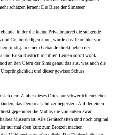
ehr schätzen lernen: Die Biere der Simsseer
äude, in der die kleine Privatbrauerei die steigende
s und Co. befriedigen kann, wurde das Team hier vor
hen fündig. In einem Gebäude direkt neben der
 und Erika Riedrich mit ihren Leuten sofort wohl.
inod an den Ufern der Sims genau das aus, was auch die
, Ursprünglichkeit und dieser gewisse Schuss
n sich dem Zauber dieses Ortes nur schwerlich entziehen.
bäuden, das Denkmalschützer begeistert: Auf der einen
direkt gegenüber die Mühle, die von außen zwar
 halbes Museum ist. Alle Gerätschaften sind noch original
üller nur mal eben kurz zum Brotzeit machen
 das Mahlwerk anwerfen würde. Der Eindruck täuscht