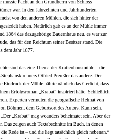
r musste Pacht an den Grundherrn von Schloss
tümer war. In den Jahrzehnten und Jahrhunderten
meist von den anderen Mühlen, die sich hinter der
gesiedelt haben. Natürlich gab es an der Mühle immer
nd 1864 das dazugehörige Bauernhaus neu, es war zur
de, das für den Reichtum seiner Besitzer stand. Die
us dem Jahr 1877.
chte sind das eine Thema der Krottenhausmühle – die
tephanskirchners Otfried Preußler das andere. Der
e Eindruck der Mühle nährte nämlich das Gerücht, dass
seinem Erfolgsroman „Krabat“ inspiriert hätte. Schließlich
ieren. Experten vermuten die geografische Heimat von
 von Böhmen, dem Geburtsort des Autors. Kann sein.
: „Der „Krabat“ mag woanders beheimatet sein. Aber der
r. Das zeigen auch Textabschnitte im Buch, in denen
ie Rede ist – und die liegt tatsächlich gleich nebenan.“