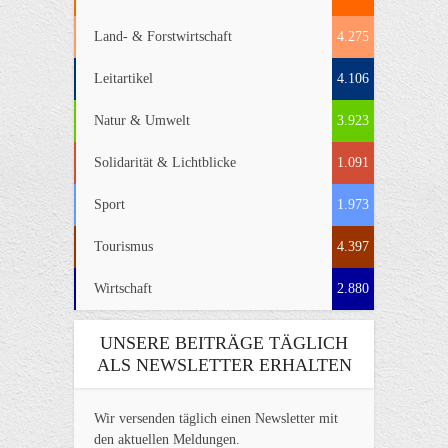
Land- & Forstwirtschaft
4.275
Leitartikel
4.106
Natur & Umwelt
3.923
Solidarität & Lichtblicke
1.091
Sport
1.973
Tourismus
4.397
Wirtschaft
2.880
UNSERE BEITRÄGE TÄGLICH
ALS NEWSLETTER ERHALTEN
Wir versenden täglich einen Newsletter mit
den aktuellen Meldungen.