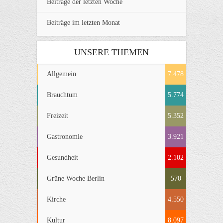
Beiträge der letzten Woche
Beiträge im letzten Monat
UNSERE THEMEN
Allgemein
7.478
Brauchtum
5.774
Freizeit
5.352
Gastronomie
3.921
Gesundheit
2.102
Grüne Woche Berlin
570
Kirche
4.550
Kultur
8.097