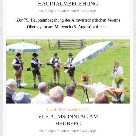
HAUPTALMBEGEHUNG
vor 3 Tagen
von
Anton Hötzelsperger
Zur 79. Hauptalmbegehung des Almwirtschaftlichen Vereins
Oberbayern am Mittwoch (5. August) auf den...
Land- & Forstwirtschaft
VLF-ALMSONNTAG AM
HEUBERG
vor 4 Tagen
von
Anton Hötzelsperger