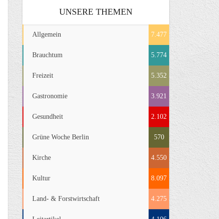
UNSERE THEMEN
Allgemein
7.477
Brauchtum
5.774
Freizeit
5.352
Gastronomie
3.921
Gesundheit
2.102
Grüne Woche Berlin
570
Kirche
4.550
Kultur
8.097
Land- & Forstwirtschaft
4.275