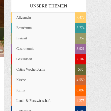
UNSERE THEMEN
Allgemein
7.478
Brauchtum
5.774
Freizeit
5.352
Gastronomie
3.921
Gesundheit
2.102
Grüne Woche Berlin
570
Kirche
4.550
Kultur
8.097
Land- & Forstwirtschaft
4.275