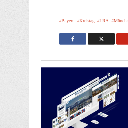
Bayern
Kreistag
LRA
Münche