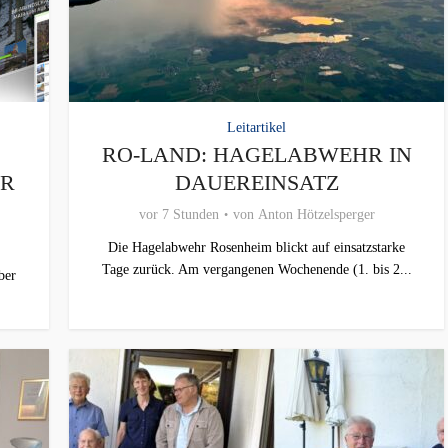
Leitartikel
RO-LAND: HAGELABWEHR IN
ER
DAUEREINSATZ
vor 7 Stunden
von
Anton Hötzelsperger
Die Hagelabwehr Rosenheim blickt auf einsatzstarke
Tage zurück. Am vergangenen Wochenende (1. bis 2...
ber