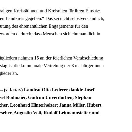
ligen Kreisrätinnen und Kreisräten für ihren Einsatz:
en Landkreis gegeben.“ Das sei nicht selbstverständlich,
deutung des ehrenamtlichen Engagements für den
eworden dadurch, dass Menschen sich ehrenamtlich in
tgliedern nahmen 15 an der feierlichen Verabschiedung
eistag ist die kommunale Vertretung der Kreisbürgerinnen
lieder an.
(v. l. n. r.) Landrat Otto Lederer dankte Josef
osef Bodmaier, Gudrun Unverdorben, Stephan
cher, Leonhard Hinterholzer; Janna Miller, Hubert
rseher, Augustin Voit, Rudolf Leitmannstetter und