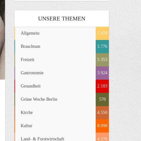
UNSERE THEMEN
Allgemein
7.478
Brauchtum
5.776
Freizeit
5.353
Gastronomie
3.924
Gesundheit
2.103
Grüne Woche Berlin
570
Kirche
4.550
Kultur
8.098
Land- & Forstwirtschaft
4.276