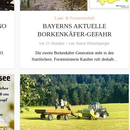
Land- & Forstwirtschaft
NO
BAYERNS AKTUELLE
BORKENKÄFER-GEFAHR
vor 21 Stunden
von
Anton Hötzelsperger
33.
Die zweite Borkenkäfer-Generation steht in den
Startlöchern. Forstministerin Kaniber ruft deshalb...