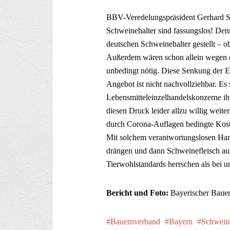
BBV-Veredelungspräsident Gerhard Sta
Schweinehalter sind fassungslos! Den
deutschen Schweinehalter gestellt – o
Außerdem wären schon allein wegen d
unbedingt nötig. Diese Senkung der 
Angebot ist nicht nachvollziehbar. Es s
Lebensmitteleinzelhandelskonzerne ih
diesen Druck leider allzu willig weit
durch Corona-Auflagen bedingte Koste
Mit solchem verantwortungslosen Ha
drängen und dann Schweinefleisch aus
Tierwohlstandards herrschen als bei u
Bericht und Foto:
Bayerischer Baue
Bauernverband
Bayern
Schwein