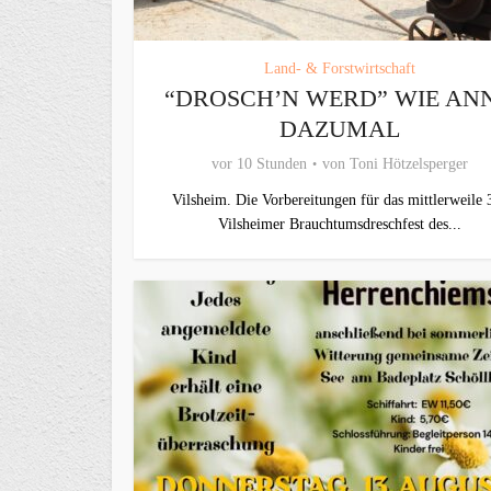
Land- & Forstwirtschaft
“DROSCH’N WERD” WIE AN
DAZUMAL
vor 10 Stunden
von
Toni Hötzelsperger
Vilsheim. Die Vorbereitungen für das mittlerweile 
Vilsheimer Brauchtumsdreschfest des...