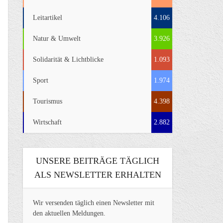
Leitartikel
4.106
Natur & Umwelt
3.926
Solidarität & Lichtblicke
1.093
Sport
1.974
Tourismus
4.398
Wirtschaft
2.882
UNSERE BEITRÄGE TÄGLICH
ALS NEWSLETTER ERHALTEN
Wir versenden täglich einen Newsletter mit
den aktuellen Meldungen.