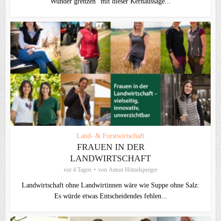
Wunder grenzen“ mit dieser Kernaussage...
Land- & Forstwirtschaft
FRAUEN IN DER
LANDWIRTSCHAFT
vor 4 Tagen
von
Anton Hötzelsperger
Landwirtschaft ohne Landwirtinnen wäre wie Suppe ohne Salz:
Es würde etwas Entscheidendes fehlen...