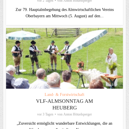
vor 2 Tagen
von
Anton Hötzelsperger
Zur 79. Hauptalmbegehung des Almwirtschaftlichen Vereins
Oberbayern am Mittwoch (5. August) auf den...
Land- & Forstwirtschaft
VLF-ALMSONNTAG AM
HEUBERG
vor 3 Tagen
von
Anton Hötzelsperger
„Zuversicht ermöglicht wunderbare Entwicklungen, die an