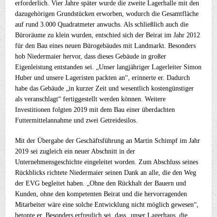
erforderlich. Vier Jahre später wurde die zweite Lagerhalle mit den
dazugehörigen Grundstücken erworben, wodurch die Gesamtfläche
auf rund 3.000 Quadratmeter anwuchs. Als schließlich auch die
Büroräume zu klein wurden, entschied sich der Beirat im Jahr 2012
für den Bau eines neuen Bürogebäudes mit Landmarkt. Besonders
hob Niedermaier hervor, dass dieses Gebäude in großer
Eigenleistung entstanden sei. „Unser langjähriger Lagerleiter Simon
Huber und unsere Lageristen packten an“, erinnerte er. Dadurch
habe das Gebäude „in kurzer Zeit und wesentlich kostengünstiger
als veranschlagt“ fertiggestellt werden können. Weitere
Investitionen folgten 2019 mit dem Bau einer überdachten
Futtermittelannahme und zwei Getreidesilos.
Mit der Übergabe der Geschäftsführung an Martin Schimpf im Jahr
2019 sei zugleich ein neuer Abschnitt in der
Unternehmensgeschichte eingeleitet worden. Zum Abschluss seines
Rückblicks richtete Niedermaier seinen Dank an alle, die den Weg
der EVG begleitet haben. „Ohne den Rückhalt der Bauern und
Kunden, ohne den kompetenten Beirat und die hervorragenden
Mitarbeiter wäre eine solche Entwicklung nicht möglich gewesen“,
betonte er. Besonders erfreulich sei, dass „unser Lagerhaus, die