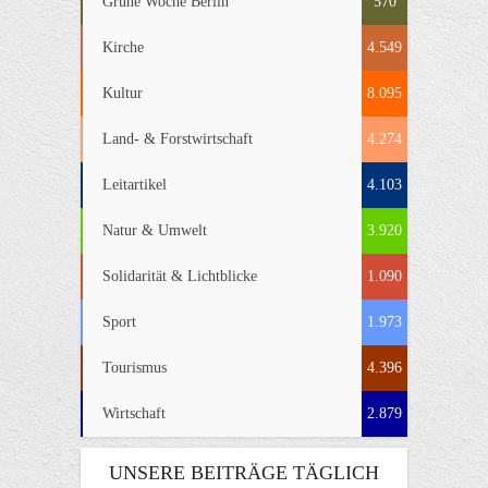
Grüne Woche Berlin
570
Kirche
4.549
Kultur
8.095
Land- & Forstwirtschaft
4.274
Leitartikel
4.103
Natur & Umwelt
3.920
Solidarität & Lichtblicke
1.090
Sport
1.973
Tourismus
4.396
Wirtschaft
2.879
UNSERE BEITRÄGE TÄGLICH