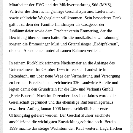
Mitarbeiter der EVG und der Milchvermarktung Süd (MVS),
Vertreter des Beirats, langjährige Geschäftspartner, Lieferanten
sowie zahlreiche Wegbegleiter willkommen. Sein besonderer Dank
galt außerdem der Familie Hanslmayer als Gastgeber der
Jubiläumsfeier sowie dem Trachtenverein Emmering, der die
Bewirtung übernommen hatte. Für die musikalische Umrahmung
sorgten die Emmeringer Musi und Gstanzlsänger „Erdäpfekraut“,
die dem Abend einen unterhaltsamen Rahmen verliehen.
In seinem Rückblick erinnerte Niedermaier an die Anfänge des
Unternehmens. Im Oktober 1995 trafen sich Landwirte in
Rettenbach, um über neue Wege der Vermarktung und Versorgung
zu beraten. Bereits damals zeichneten 336 Landwirte Anteile und
legten damit den Grundstein für die Ein- und Verkaufs GmbH
„Freie Bauern“. Noch im Dezember desselben Jahres wurde die
Gesellschaft gegründet und das ehemalige Raiffeisenlagerhaus
erworben. Anfang Januar 1996 konnte schließlich der erste
Öffnungstag gefeiert werden. Der Geschäftsführer zeichnete
anschließend die wichtigsten Entwicklungsschritte nach. Bereits
1999 machte das stetige Wachstum den Kauf weiterer Lagerflächen