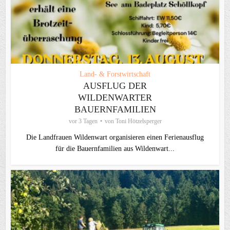
Land- & Forstwirtschaft
AUSFLUG DER
WILDENWARTER
BAUERNFAMILIEN
vor 3 Tagen
von
Toni Hötzelsperger
Die Landfrauen Wildenwart organisieren einen Ferienausflug
für die Bauernfamilien aus Wildenwart...