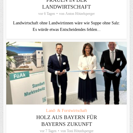
FRAUEN IN DER
LANDWIRTSCHAFT
vor 6 Tagen
von
Anton Hötzelsperger
Landwirtschaft ohne Landwirtinnen wäre wie Suppe ohne Salz:
Es würde etwas Entscheidendes fehlen...
Land- & Forstwirtschaft
HOLZ AUS BAYERN FÜR
BAYERNS ZUKUNFT
vor 7 Tagen
von
Toni Hötzelsperger