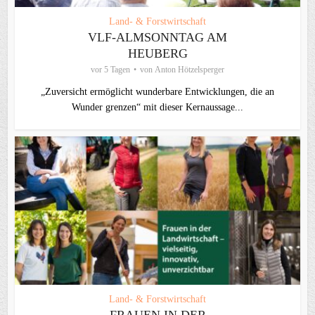
Land- & Forstwirtschaft
VLF-ALMSONNTAG AM
HEUBERG
vor 5 Tagen
von
Anton Hötzelsperger
„Zuversicht ermöglicht wunderbare Entwicklungen, die an
Wunder grenzen“ mit dieser Kernaussage...
Land- & Forstwirtschaft