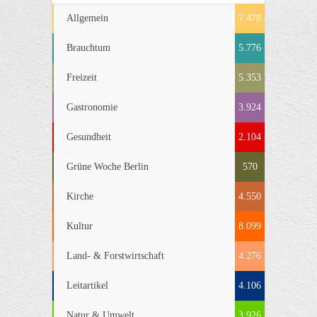
Allgemein
7.478
Brauchtum
5.776
Freizeit
5.353
Gastronomie
3.924
Gesundheit
2.104
Grüne Woche Berlin
570
Kirche
4.550
Kultur
8.099
Land- & Forstwirtschaft
4.276
Leitartikel
4.106
Natur & Umwelt
3.926