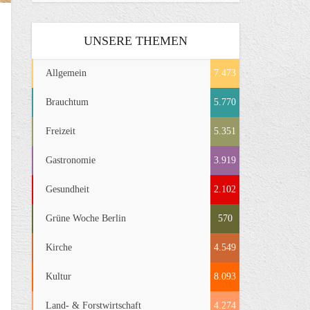
UNSERE THEMEN
Allgemein
7.473
Brauchtum
5.770
Freizeit
5.351
Gastronomie
3.919
Gesundheit
2.102
Grüne Woche Berlin
570
Kirche
4.549
Kultur
8.093
Land- & Forstwirtschaft
4.274