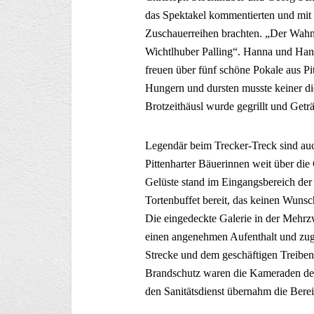
das Spektakel kommentierten und mit 
Zuschauerreihen brachten. „Der Wahn
Wichtlhuber Palling“. Hanna und Hans
freuen über fünf schöne Pokale aus Pi
Hungern und dursten musste keiner die
Brotzeithäusl wurde gegrillt und Getr
Legendär beim Trecker-Treck sind auc
Pittenharter Bäuerinnen weit über die
Gelüste stand im Eingangsbereich der
Tortenbuffet bereit, das keinen Wunsc
Die eingedeckte Galerie in der Mehrz
einen angenehmen Aufenthalt und zugl
Strecke und dem geschäftigen Treiben
Brandschutz waren die Kameraden der 
den Sanitätsdienst übernahm die Bere