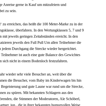
 Anreise gerne in Kauf um mitzufeiern und
bei zu sein.
ll‘ zu erreichen, das heißt die 100 Meter-Marke zu in der
ngsklasse, überfahren. In den Wertungklassen 5, 7 und 9
en mit jeweils geringen Zeitabständen erreicht. In den
latzieren jeweils den Full Pull Um allen Teilnehmer die
h jedem Durchgang die Strecke wieder hergerichtet.
Teilnehmer ist auch eine gute Balance des Gewichtes
m sich nicht in einem Bodenloch festzufahren.
ahr wieder sehr viele Besucher an, weit über die
kamen die Besucher, vom Baby im Kinderwagen bis hin
n. Begeisterung und gute Laune war rund um die Strecke,
ünen zu spüren. Mit bekannten Schlagern aus den
örenden, die Stimmen der Moderatoren, Ale Schöberl,
rtner, jun., die in ihrer bekannten humorvollen Weise