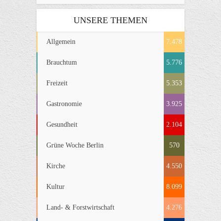
UNSERE THEMEN
Allgemein
7.478
Brauchtum
5.776
Freizeit
5.353
Gastronomie
3.925
Gesundheit
2.104
Grüne Woche Berlin
570
Kirche
4.550
Kultur
8.099
Land- & Forstwirtschaft
4.276