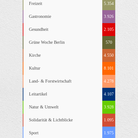
Freizeit
5.354
Gastronomie
3.926
Gesundheit
2.105
Grüne Woche Berlin
570
Kirche
4.550
Kultur
8.101
Land- & Forstwirtschaft
4.278
Leitartikel
4.107
Natur & Umwelt
3.928
Solidarität & Lichtblicke
1.095
Sport
1.975