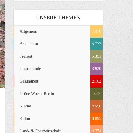
UNSERE THEMEN
Allgemein
7.476
Brauchtum
5.773
Freizeit
5.351
Gastronomie
3.920
Gesundheit
2.102
Grüne Woche Berlin
570
Kirche
4.550
Kultur
8.095
Land- & Forstwirtschaft
4.274