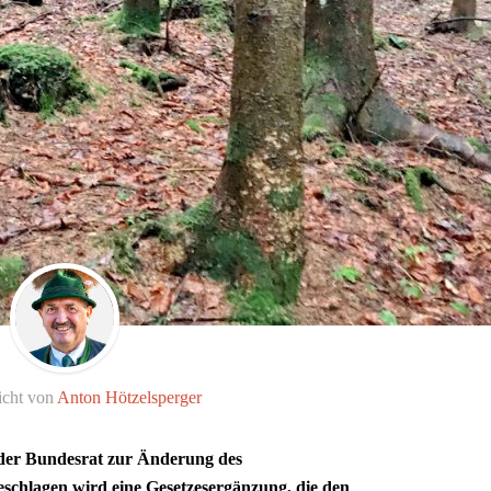
icht von
Anton Hötzelsperger
der Bundesrat zur Änderung des
eschlagen wird eine Gesetzesergänzung, die den