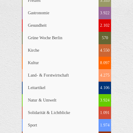
Freizeit
5.353
Gastronomie
3.922
Gesundheit
2.102
Grüne Woche Berlin
570
Kirche
4.550
Kultur
8.097
Land- & Forstwirtschaft
4.275
Leitartikel
4.106
Natur & Umwelt
3.924
Solidarität & Lichtblicke
1.091
Sport
1.974