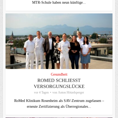
MTR-Schule haben neun künftige...
Gesundheit
ROMED SCHLIESST V
ERSORGUNGSLÜCKE
vor 4 Tagen
von
Anton Hötzelsperger
RoMed Klinikum Rosenheim als SAV-Zentrum zugelassen –
erneute Zertifizierung als Überregionales...