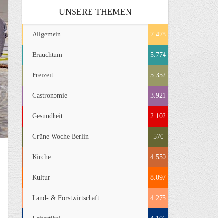
UNSERE THEMEN
Allgemein
7.478
Brauchtum
5.774
Freizeit
5.352
Gastronomie
3.921
Gesundheit
2.102
Grüne Woche Berlin
570
Kirche
4.550
Kultur
8.097
Land- & Forstwirtschaft
4.275