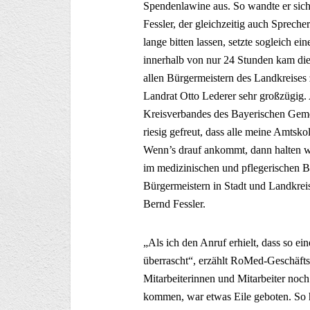
Spendenlawine aus. So wandte er sic
Fessler, der gleichzeitig auch Sprecher
lange bitten lassen, setzte sogleich e
innerhalb von nur 24 Stunden kam di
allen Bürgermeistern des Landkreises
Landrat Otto Lederer sehr großzügig.
Kreisverbandes des Bayerischen Geme
riesig gefreut, dass alle meine Amtsk
Wenn’s drauf ankommt, dann halten wi
im medizinischen und pflegerischen B
Bürgermeistern in Stadt und Landkrei
Bernd Fessler.
„Als ich den Anruf erhielt, dass so e
überrascht“, erzählt RoMed-Geschäfts
Mitarbeiterinnen und Mitarbeiter noc
kommen, war etwas Eile geboten. So h