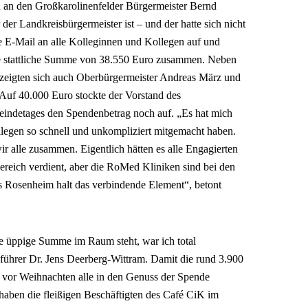
h an den Großkarolinenfelder Bürgermeister Bernd
 der Landkreisbürgermeister ist – und der hatte sich nicht
ine E-Mail an alle Kolleginnen und Kollegen auf und
e stattliche Summe von 38.550 Euro zusammen. Neben
 zeigten sich auch Oberbürgermeister Andreas März und
 Auf 40.000 Euro stockte der Vorstand des
indetages den Spendenbetrag noch auf. „Es hat mich
ollegen so schnell und unkompliziert mitgemacht haben.
r alle zusammen. Eigentlich hätten es alle Engagierten
ereich verdient, aber die RoMed Kliniken sind bei den
s Rosenheim halt das verbindende Element“, betont
ine üppige Summe im Raum steht, war ich total
führer Dr. Jens Deerberg-Wittram. Damit die rund 3.900
h vor Weihnachten alle in den Genuss der Spende
aben die fleißigen Beschäftigten des Café CiK im