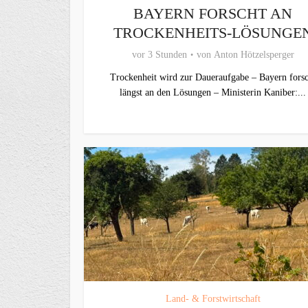
BAYERN FORSCHT AN
TROCKENHEITS-LÖSUNGE
vor 3 Stunden
von
Anton Hötzelsperger
Trockenheit wird zur Daueraufgabe – Bayern forsc
längst an den Lösungen – Ministerin Kaniber:...
Land- & Forstwirtschaft