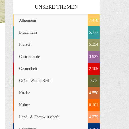
UNSERE THEMEN
Allgemein
7.478
Brauchtum
5.777
Freizeit
5.354
Gastronomie
3.927
Gesundheit
2.105
Grüne Woche Berlin
570
Kirche
4.550
Kultur
8.101
Land- & Forstwirtschaft
4.279