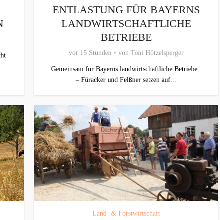
ENTLASTUNG FÜR BAYERNS
N
LANDWIRTSCHAFTLICHE
BETRIEBE
vor 15 Stunden
von
Toni Hötzelsperger
ht
Gemeinsam für Bayerns landwirtschaftliche Betriebe:
– Füracker und Felßner setzen auf...
Land- & Forstwirtschaft