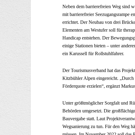
Neben dem barrierefreien Weg sind w
mit barrierefreier Seezugangsrampe en
errichtet. Der Neubau von drei Brück
Elementen am Westufer soll für ther
Handicap entstehen. Der Bewegungspar
einige Stationen bieten – unter andere
ein Karussell für Rollstuhlfahrer.
Der Tourismusverband hat das Proje
Kitzbühler Alpen eingereicht. „Durch 
Förderquote erzielen“, ergänzt Markus
Unter größtmöglicher Sorgfalt und R
Behörden umgesetzt. Die großflächige
Bauvergabe statt. Laut Projektverantw
Wegsanierung zu tun. Für den Weg hä
müssen. Im November 2022 soll das Pr