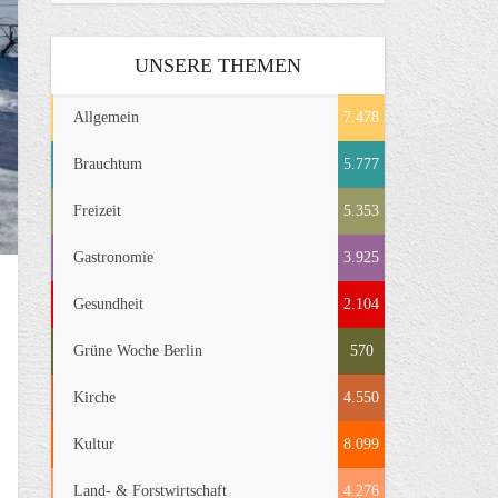
UNSERE THEMEN
Allgemein
7.478
Brauchtum
5.777
Freizeit
5.353
Gastronomie
3.925
Gesundheit
2.104
Grüne Woche Berlin
570
Kirche
4.550
Kultur
8.099
Land- & Forstwirtschaft
4.276