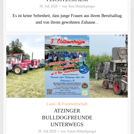
30. Juli 2026
von
Toni Hötzelsperger
Es ist keine Seltenheit, dass junge Frauen aus ihrem Berufsalltag
und von ihrem gewohnten Zuhause...
Land- & Forstwirtschaft
ATZINGER
BULLDOGFREUNDE
UNTERWEGS
29. Juli 2026
von
Anton Hötzelsperger