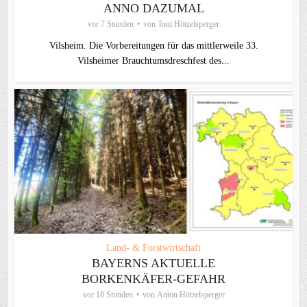
ANNO DAZUMAL
vor 7 Stunden
von
Toni Hötzelsperger
Vilsheim. Die Vorbereitungen für das mittlerweile 33.
Vilsheimer Brauchtumsdreschfest des...
Land- & Forstwirtschaft
BAYERNS AKTUELLE
BORKENKÄFER-GEFAHR
vor 18 Stunden
von
Anton Hötzelsperger