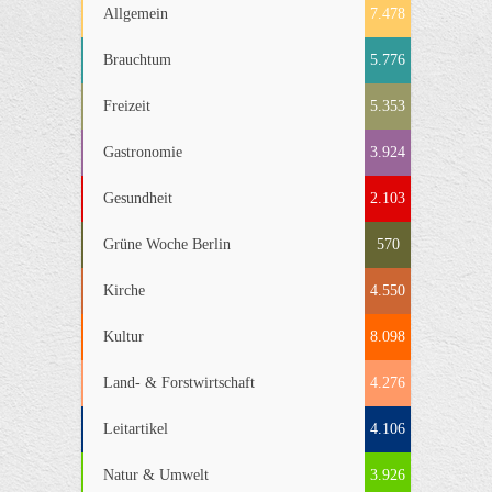
Allgemein
7.478
Brauchtum
5.776
Freizeit
5.353
Gastronomie
3.924
Gesundheit
2.103
Grüne Woche Berlin
570
Kirche
4.550
Kultur
8.098
Land- & Forstwirtschaft
4.276
Leitartikel
4.106
Natur & Umwelt
3.926