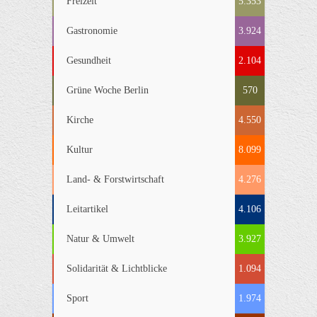
Freizeit
5.353
Gastronomie
3.924
Gesundheit
2.104
Grüne Woche Berlin
570
Kirche
4.550
Kultur
8.099
Land- & Forstwirtschaft
4.276
Leitartikel
4.106
Natur & Umwelt
3.927
Solidarität & Lichtblicke
1.094
Sport
1.974