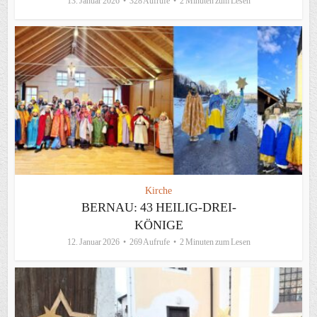
13. Januar 2026
328 Aufrufe
2 Minuten zum Lesen
Kirche
BERNAU: 43 HEILIG-DREI-
KÖNIGE
12. Januar 2026
269 Aufrufe
2 Minuten zum Lesen