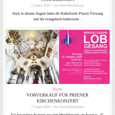
2. August 2026
von
Anton Hötzelsperger
Auch in diesem August laden die Katholische Pfarrei Törwang
und die evangelisch‑lutherische...
Kirche
VORVERKAUF FÜR PRIENER
KIRCHENKONZERT
2. August 2026
von
Anton Hötzelsperger
Ein besonderes Konzert erwartet Musikfreunde am Sonntag, 25.