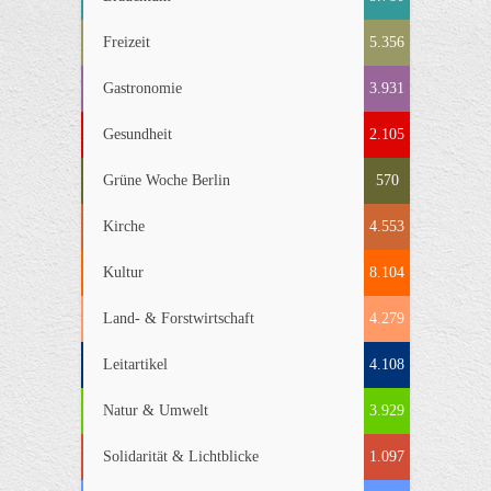
Freizeit
5.356
Gastronomie
3.931
Gesundheit
2.105
Grüne Woche Berlin
570
Kirche
4.553
Kultur
8.104
Land- & Forstwirtschaft
4.279
Leitartikel
4.108
Natur & Umwelt
3.929
Solidarität & Lichtblicke
1.097