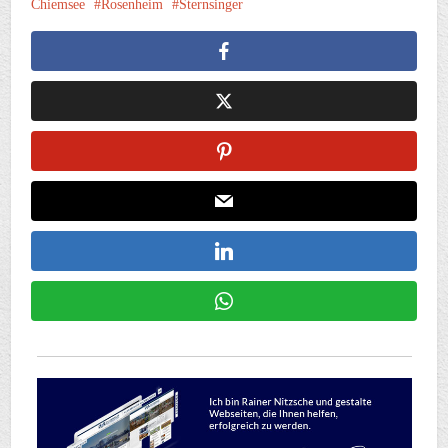
Chiemsee
Rosenheim
Sternsinger