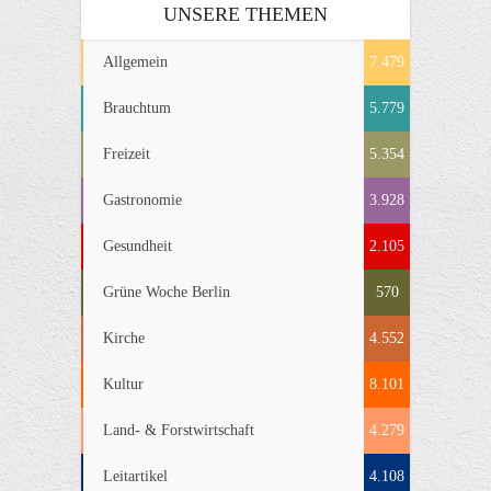
UNSERE THEMEN
Allgemein
7.479
Brauchtum
5.779
Freizeit
5.354
Gastronomie
3.928
Gesundheit
2.105
Grüne Woche Berlin
570
Kirche
4.552
Kultur
8.101
Land- & Forstwirtschaft
4.279
Leitartikel
4.108