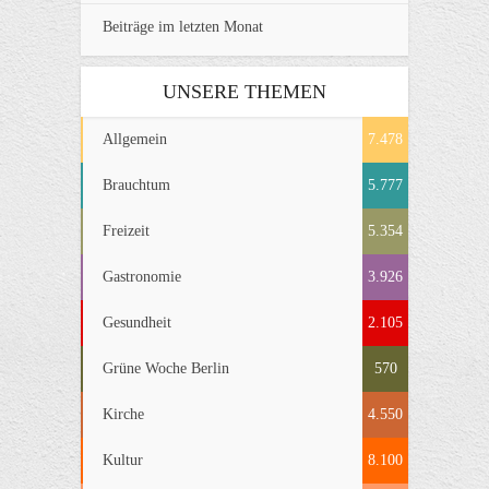
Beiträge im letzten Monat
UNSERE THEMEN
Allgemein
7.478
Brauchtum
5.777
Freizeit
5.354
Gastronomie
3.926
Gesundheit
2.105
Grüne Woche Berlin
570
Kirche
4.550
Kultur
8.100