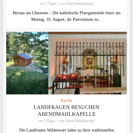
vor 3 Tagen
von
Toni Hötzelsperger
Bernau am Chiemsee – Die katholische Pfarrgemeinde feiert am
Montag, 10. August, ihr Patrozinium zu...
Kirche
LANDFRAUEN BESUCHEN
ABENDMAHLKAPELLE
vor 5 Tagen
von
Anton Hötzelsperger
Die Landfrauen Wildenwart laden zu ihrer traditionellen