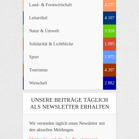
Land- & Forstwirtschaft
4.277
Leitartikel
4.107
Natur & Umwelt
3.928
Solidarität & Lichtblicke
1.095
Sport
1.975
Tourismus
4.397
Wirtschaft
2.882
UNSERE BEITRÄGE TÄGLICH
ALS NEWSLETTER ERHALTEN
Wir versenden täglich einen Newsletter mit
den aktuellen Meldungen.