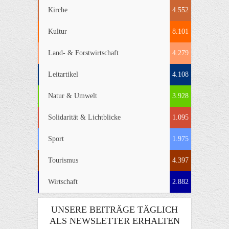
Kirche
4.552
Kultur
8.101
Land- & Forstwirtschaft
4.279
Leitartikel
4.108
Natur & Umwelt
3.928
Solidarität & Lichtblicke
1.095
Sport
1.975
Tourismus
4.397
Wirtschaft
2.882
UNSERE BEITRÄGE TÄGLICH
ALS NEWSLETTER ERHALTEN