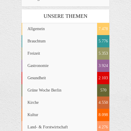
UNSERE THEMEN
Allgemein
7.478
Brauchtum
5.776
Freizeit
5.353
Gastronomie
3.924
Gesundheit
2.103
Grüne Woche Berlin
570
Kirche
4.550
Kultur
8.098
Land- & Forstwirtschaft
4.276