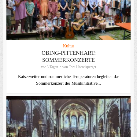
Kultur
OBING-PITTENHART:
SOMMERKONZERTE
vor 3 Tagen
von
Toni Hötzelsperger
Kaiserwetter und sommerliche Temperaturen begleiten das
Sommerkonzert der Musikinitiative...