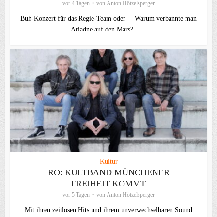
vor 4 Tagen
von
Anton Hötzelsperger
Buh-Konzert für das Regie-Team oder – Warum verbannte man
Ariadne auf den Mars? –...
Kultur
RO: KULTBAND MÜNCHENER
FREIHEIT KOMMT
vor 5 Tagen
von
Anton Hötzelsperger
Mit ihren zeitlosen Hits und ihrem unverwechselbaren Sound