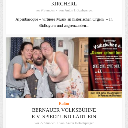
KIRCHERL
vor 9 Stunden
von
Anton Hötzelsperger
Alpenbaroque – virtuose Musik an historischen Orgeln – In
Südbayern und angrenzenden...
Kultur
BERNAUER VOLKSBÜHNE
E.V. SPIELT UND LÄDT EIN
vor 22 Stunden
von
Anton Hötzelsperger