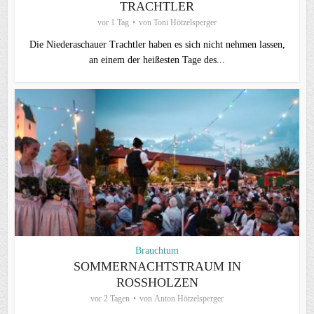
TRACHTLER
vor 1 Tag
von
Toni Hötzelsperger
Die Niederaschauer Trachtler haben es sich nicht nehmen lassen,
an einem der heißesten Tage des...
Brauchtum
SOMMERNACHTSTRAUM IN
ROSSHOLZEN
vor 2 Tagen
von
Anton Hötzelsperger