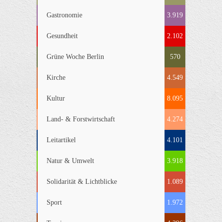
Gastronomie
3.919
Gesundheit
2.102
Grüne Woche Berlin
570
Kirche
4.549
Kultur
8.095
Land- & Forstwirtschaft
4.274
Leitartikel
4.101
Natur & Umwelt
3.918
Solidarität & Lichtblicke
1.089
Sport
1.972