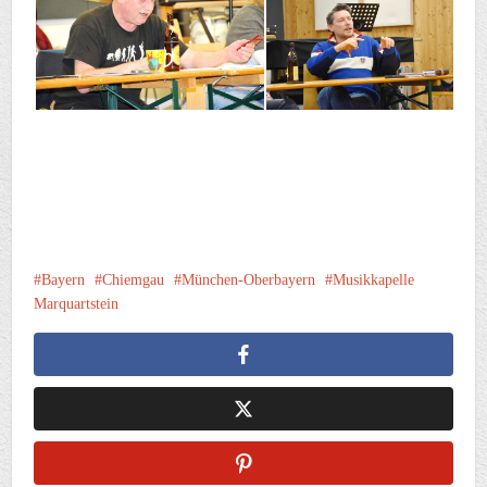
Bayern
Chiemgau
München-Oberbayern
Musikkapelle
Marquartstein