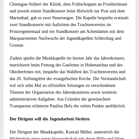
Chiemgau-Stüberl der Klinik, dem Frühschoppen an Fronleichnam
und jeweils einem Standkonzert beim Hofwirth zur Post und dem
Marienbad, gab es zwei Neuerungen. Die Kapelle bespielte erstmals
zwei Standkonzerte mit Auftritten des Trachtenvereins im
Prinzregentensaal und ein Standkonzert am Achendamm mit dem
Marquartsteiner Nachwuchs der Jugendkapellen Schleching und
Grassau.
Zudem spielte die Musikkapelle im letzten Jahr das Jahreskonzert,
marschierte beim Festzug des Gaufestes in Hohenaschau und des
Oktoberfestes mit, bespielte das Waldfest des Trachtenvereins und
das 20. Stiftungsfest der evangelischen Kirche. Die Vorstandschaft
traf sich zehn Mal zu offiziellen Sitzungen zu verschiedenen
Themen der Organisation des Jahreskonzertes sowie weiteren
administrativen Aufgaben. Aus Gründen der gewünschten
Transparenz erläuterte Paulina Befa die vielen Punkte ausführlich.
Der Dirigent will die Jugendarbeit fördern
Der Dirigent der Musikkapelle, Konrad Müller, unterstrich die
Wichtigkeit einer guten Vorstandschaft mit deren Hilfe und Ideen