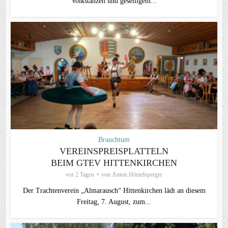
Volkstänzen und geselligem...
Brauchtum
VEREINSPREISPLATTELN
BEIM GTEV HITTENKIRCHEN
vor 2 Tagen
von
Anton Hötzelsperger
Der Trachtenverein „Almarausch“ Hittenkirchen lädt an diesem
Freitag, 7. August, zum...