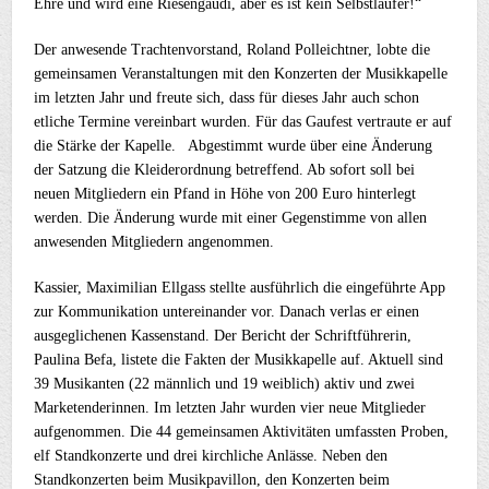
Ehre und wird eine Riesengaudi, aber es ist kein Selbstläufer!“
Der anwesende Trachtenvorstand, Roland Polleichtner, lobte die
gemeinsamen Veranstaltungen mit den Konzerten der Musikkapelle
im letzten Jahr und freute sich, dass für dieses Jahr auch schon
etliche Termine vereinbart wurden. Für das Gaufest vertraute er auf
die Stärke der Kapelle. Abgestimmt wurde über eine Änderung
der Satzung die Kleiderordnung betreffend. Ab sofort soll bei
neuen Mitgliedern ein Pfand in Höhe von 200 Euro hinterlegt
werden. Die Änderung wurde mit einer Gegenstimme von allen
anwesenden Mitgliedern angenommen.
Kassier, Maximilian Ellgass stellte ausführlich die eingeführte App
zur Kommunikation untereinander vor. Danach verlas er einen
ausgeglichenen Kassenstand. Der Bericht der Schriftführerin,
Paulina Befa, listete die Fakten der Musikkapelle auf. Aktuell sind
39 Musikanten (22 männlich und 19 weiblich) aktiv und zwei
Marketenderinnen. Im letzten Jahr wurden vier neue Mitglieder
aufgenommen. Die 44 gemeinsamen Aktivitäten umfassten Proben,
elf Standkonzerte und drei kirchliche Anlässe. Neben den
Standkonzerten beim Musikpavillon, den Konzerten beim