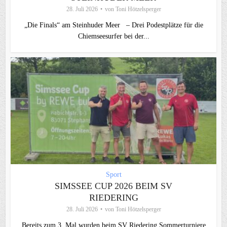
28. Juli 2026
von
Toni Hötzelsperger
„Die Finals“ am Steinhuder Meer – Drei Podestplätze für die
Chiemseesurfer bei der...
Sport
SIMSSEE CUP 2026 BEIM SV
RIEDERING
28. Juli 2026
von
Toni Hötzelsperger
Bereits zum 3. Mal wurden beim SV Riedering Sommerturniere