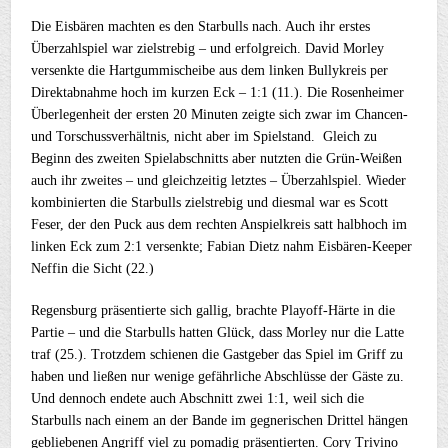
Die Eisbären machten es den Starbulls nach. Auch ihr erstes
Überzahlspiel war zielstrebig – und erfolgreich. David Morley
versenkte die Hartgummischeibe aus dem linken Bullykreis per
Direktabnahme hoch im kurzen Eck – 1:1 (11.). Die Rosenheimer
Überlegenheit der ersten 20 Minuten zeigte sich zwar im Chancen-
und Torschussverhältnis, nicht aber im Spielstand. Gleich zu
Beginn des zweiten Spielabschnitts aber nutzten die Grün-Weißen
auch ihr zweites – und gleichzeitig letztes – Überzahlspiel. Wieder
kombinierten die Starbulls zielstrebig und diesmal war es Scott
Feser, der den Puck aus dem rechten Anspielkreis satt halbhoch im
linken Eck zum 2:1 versenkte; Fabian Dietz nahm Eisbären-Keeper
Neffin die Sicht (22.)
Regensburg präsentierte sich gallig, brachte Playoff-Härte in die
Partie – und die Starbulls hatten Glück, dass Morley nur die Latte
traf (25.). Trotzdem schienen die Gastgeber das Spiel im Griff zu
haben und ließen nur wenige gefährliche Abschlüsse der Gäste zu.
Und dennoch endete auch Abschnitt zwei 1:1, weil sich die
Starbulls nach einem an der Bande im gegnerischen Drittel hängen
gebliebenen Angriff viel zu pomadig präsentierten. Cory Trivino