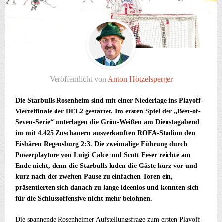
Veröffentlicht von
Anton Hötzelsperger
Die Starbulls Rosenheim sind mit einer Niederlage ins Playoff-
Viertelfinale der DEL2 gestartet. Im ersten Spiel der „Best-of-
Seven-Serie“ unterlagen die Grün-Weißen am Dienstagabend
im mit 4.425 Zuschauern ausverkauften ROFA-Stadion den
Eisbären Regensburg 2:3. Die zweimalige Führung durch
Powerplaytore von Luigi Calce und Scott Feser reichte am
Ende nicht, denn die Starbulls luden die Gäste kurz vor und
kurz nach der zweiten Pause zu einfachen Toren ein,
präsentierten sich danach zu lange ideenlos und konnten sich
für die Schlussoffensive nicht mehr belohnen.
Die spannende Rosenheimer Aufstellungsfrage zum ersten Playoff-