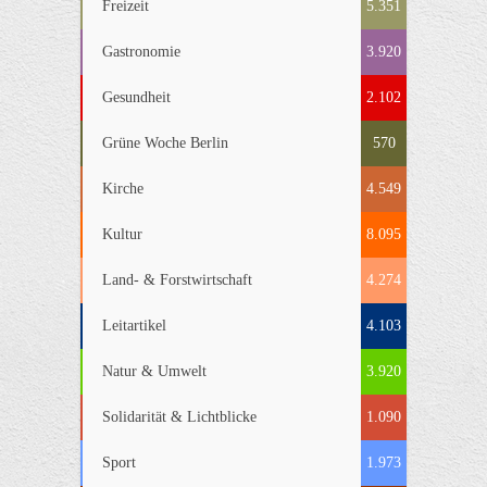
Freizeit
5.351
Gastronomie
3.920
Gesundheit
2.102
Grüne Woche Berlin
570
Kirche
4.549
Kultur
8.095
Land- & Forstwirtschaft
4.274
Leitartikel
4.103
Natur & Umwelt
3.920
Solidarität & Lichtblicke
1.090
Sport
1.973