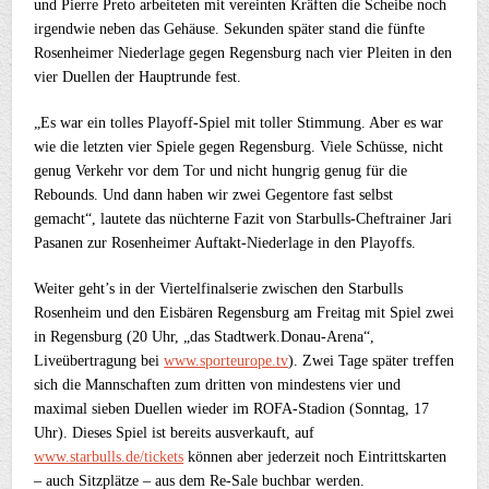
und Pierre Preto arbeiteten mit vereinten Kräften die Scheibe noch
irgendwie neben das Gehäuse. Sekunden später stand die fünfte
Rosenheimer Niederlage gegen Regensburg nach vier Pleiten in den
vier Duellen der Hauptrunde fest.
„Es war ein tolles Playoff-Spiel mit toller Stimmung. Aber es war
wie die letzten vier Spiele gegen Regensburg. Viele Schüsse, nicht
genug Verkehr vor dem Tor und nicht hungrig genug für die
Rebounds. Und dann haben wir zwei Gegentore fast selbst
gemacht“, lautete das nüchterne Fazit von Starbulls-Cheftrainer Jari
Pasanen zur Rosenheimer Auftakt-Niederlage in den Playoffs.
Weiter geht’s in der Viertelfinalserie zwischen den Starbulls
Rosenheim und den Eisbären Regensburg am Freitag mit Spiel zwei
in Regensburg (20 Uhr, „das Stadtwerk.Donau-Arena“,
Liveübertragung bei
www.sporteurope.tv
). Zwei Tage später treffen
sich die Mannschaften zum dritten von mindestens vier und
maximal sieben Duellen wieder im ROFA-Stadion (Sonntag, 17
Uhr). Dieses Spiel ist bereits ausverkauft, auf
www.starbulls.de/tickets
können aber jederzeit noch Eintrittskarten
– auch Sitzplätze – aus dem Re-Sale buchbar werden.