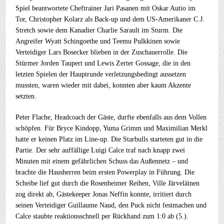
Spiel beantwortete Cheftrainer Jari Pasanen mit Oskar Autio im
Tor, Christopher Kolarz als Back-up und dem US-Amerikaner C.J.
Stretch sowie dem Kanadier Charlie Sarault im Sturm. Die
Angreifer Wyatt Schingoethe und Teemu Pulkkinen sowie
Verteidiger Lars Bosecker blieben in der Zuschauerrolle. Die
Stürmer Jorden Taupert und Lewis Zerter Gossage, die in den
letzten Spielen der Hauptrunde verletzungsbedingt aussetzen
mussten, waren wieder mit dabei, konnten aber kaum Akzente
setzten.
Peter Flache, Headcoach der Gäste, durfte ebenfalls aus dem Vollen
schöpfen. Für Bryce Kindopp, Yuma Grimm und Maximilian Merkl
hatte er keinen Platz im Line-up. Die Starbulls starteten gut in die
Partie. Der sehr auffällige Luigi Calce traf nach knapp zwei
Minuten mit einem gefährlichen Schuss das Außennetz – und
brachte die Hausherren beim ersten Powerplay in Führung. Die
Scheibe lief gut durch die Rosenheimer Reihen, Ville Järveläinen
zog direkt ab, Gästekeeper Jonas Neffin konnte, irritiert durch
seinen Verteidiger Guillaume Naud, den Puck nicht festmachen und
Calce staubte reaktionsschnell per Rückhand zum 1:0 ab (5.).