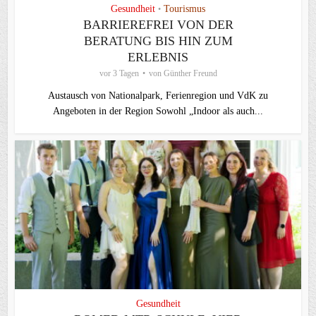
Gesundheit
Tourismus
•
BARRIEREFREI VON DER
BERATUNG BIS HIN ZUM
ERLEBNIS
vor 3 Tagen
von
Günther Freund
Austausch von Nationalpark, Ferienregion und VdK zu
Angeboten in der Region Sowohl „Indoor als auch...
Gesundheit