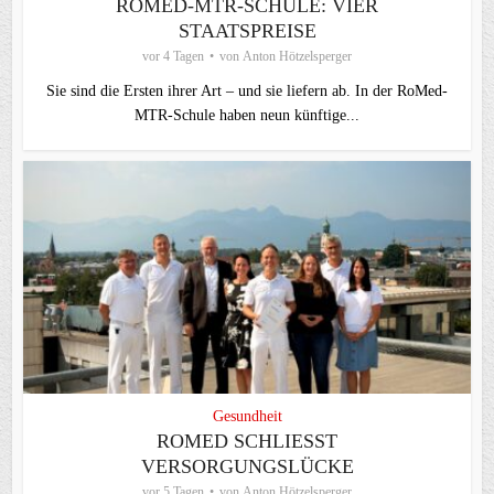
ROMED-MTR-SCHULE: VIER
STAATSPREISE
vor 4 Tagen
von
Anton Hötzelsperger
Sie sind die Ersten ihrer Art – und sie liefern ab. In der RoMed-
MTR-Schule haben neun künftige...
Gesundheit
ROMED SCHLIESST V
ERSORGUNGSLÜCKE
vor 5 Tagen
von
Anton Hötzelsperger