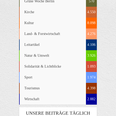
Grüne Woche Berlin
570
Kirche
4.550
Kultur
8.098
Land- & Forstwirtschaft
4.276
Leitartikel
4.106
Natur & Umwelt
3.926
Solidarität & Lichtblicke
1.093
Sport
1.974
Tourismus
4.398
Wirtschaft
2.882
UNSERE BEITRÄGE TÄGLICH