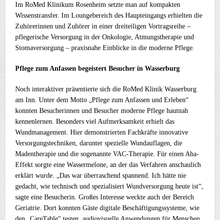
Im RoMed Klinikum Rosenheim setzte man auf kompakten
Wissenstransfer. Im Loungebereich des Haupteingangs erhielten die
Zuhörerinnen und Zuhörer in einer dreiteiligen Vortragsreihe –
pflegerische Versorgung in der Onkologie, Atmungstherapie und
Stomaversorgung – praxisnahe Einblicke in die moderne Pflege.
Pflege zum Anfassen begeistert Besucher in Wasserburg
Noch interaktiver präsentierte sich die RoMed Klinik Wasserburg
am Inn. Unter dem Motto „Pflege zum Anfassen und Erleben“
konnten Besucherinnen und Besucher moderne Pflege hautnah
kennenlernen. Besonders viel Aufmerksamkeit erhielt das
Wundmanagement. Hier demonstrierten Fachkräfte innovative
Versorgungstechniken, darunter spezielle Wundauflagen, die
Madentherapie und die sogenannte VAC-Therapie. Für einen Aha-
Effekt sorgte eine Wassermelone, an der das Verfahren anschaulich
erklärt wurde. „Das war überraschend spannend. Ich hätte nie
gedacht, wie technisch und spezialisiert Wundversorgung heute ist“,
sagte eine Besucherin. Großes Interesse weckte auch der Bereich
Geriatrie. Dort konnten Gäste digitale Beschäftigungssysteme, wie
den „CareTable“ testen, audiovisuelle Anwendungen für Menschen