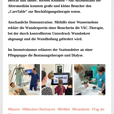
Bericht und Bilder: RoMed Kliniken – Am Aktionsstand der
Altersmedizin konnten große und kleine Besucher den
„CareTable“ zur Beschäftigungstherapie testen.
Anschauliche Demonstration: Mithilfe einer Wassermelone
erklärt die Wundexpertin einer Besucherin die VAC-Therapie,
bei der durch kontrollierten Unterdruck Wundsekret
abgesaugt und die Wundheilung gefördert wird.
Im Intensivzimmer erläutert der Stationsleiter an einer
Pflegepuppe die Beatmungstherapie und Dialyse.
Bayern
München-Oberbayern
RoMed
Rosenheim
Tag der