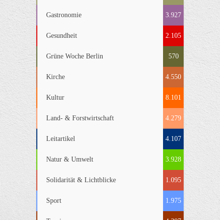
Gastronomie
3.927
Gesundheit
2.105
Grüne Woche Berlin
570
Kirche
4.550
Kultur
8.101
Land- & Forstwirtschaft
4.279
Leitartikel
4.107
Natur & Umwelt
3.928
Solidarität & Lichtblicke
1.095
Sport
1.975