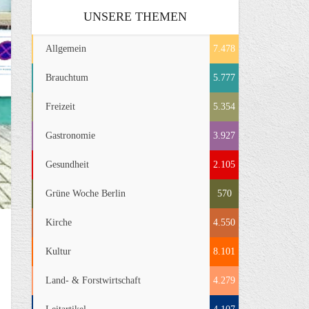
UNSERE THEMEN
Allgemein
7.478
Brauchtum
5.777
Freizeit
5.354
Gastronomie
3.927
Gesundheit
2.105
Grüne Woche Berlin
570
Kirche
4.550
Kultur
8.101
Land- & Forstwirtschaft
4.279