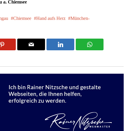
u a. Chiemsee
mgau
Chiemsee
Hand aufs Herz
München-