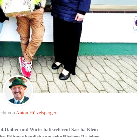
icht von
Anton Hötzelsperger
bl-Daiber und Wirtschaftsreferent Sascha Klein
co Böhmer herzlich zum zehnjährigen Bestehen